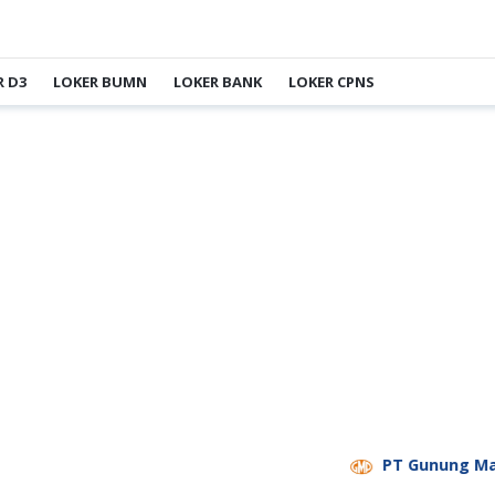
R D3
LOKER BUMN
LOKER BANK
LOKER CPNS
PT Gunung Madu Pla