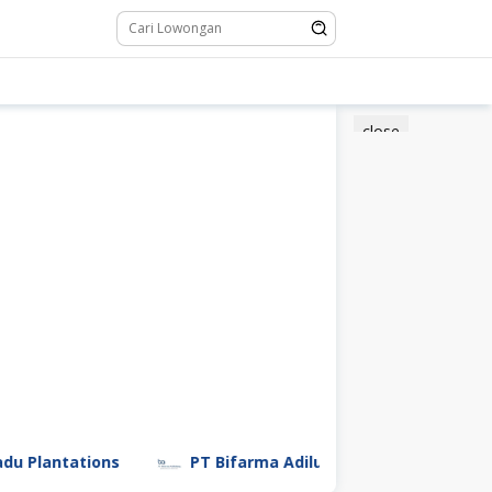
close
ntations
PT Bifarma Adiluhung (a Kalbe Company)