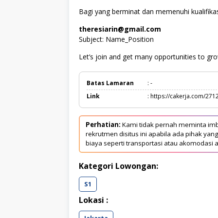
Bagi yang berminat dan memenuhi kualifikas
theresiarin@gmail.com
Subject: Name_Position
Let’s join and get many opportunities to gro
Batas Lamaran
: -
Link
: https://cakerja.com/271
Perhatian:
Kami tidak pernah meminta imb
rekrutmen disitus ini apabila ada pihak 
biaya seperti transportasi atau akomodasi a
Kategori Lowongan:
S1
Lokasi :
Jakarta