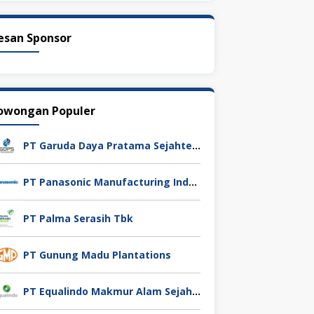
esan Sponsor
owongan Populer
PT Garuda Daya Pratama Sejahtera
PT Panasonic Manufacturing Indonesia
PT Palma Serasih Tbk
PT Gunung Madu Plantations
PT Equalindo Makmur Alam Sejahtera (Equalindo Group)