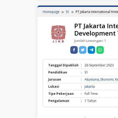
Homepage
S1
PT Jakarta International Ho
PT Jakarta Int
Development T
Jumlah Lowongan:
1
Tanggal Dipublish
:
26 September 2023
Pendidikan
:
S1
Jurusan
:
Akuntansi
,
Ekonomi
,
K
Lokasi
:
Jakarta
Tipe Pekerjaan
:
Full Time
Pengalaman
:
1 Tahun