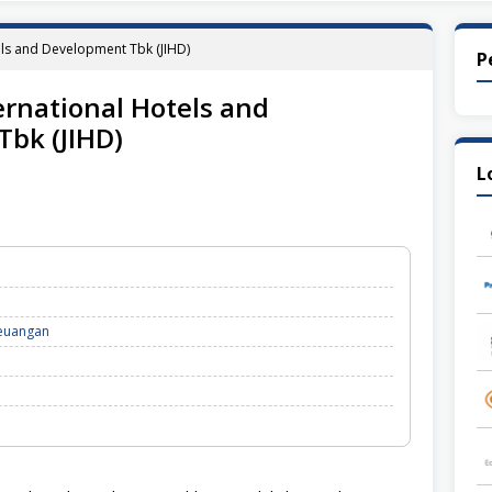
tels and Development Tbk (JIHD)
P
ernational Hotels and
bk (JIHD)
L
euangan