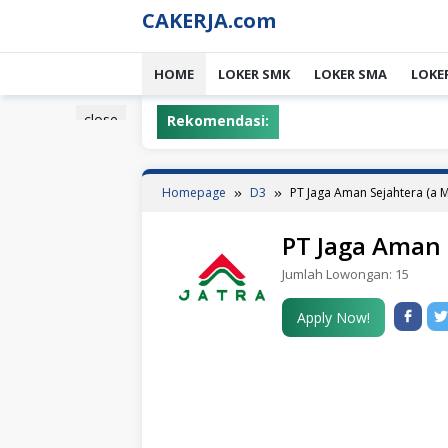
Skip
CAKERJA.com
to
content
HOME
LOKER SMK
LOKER SMA
LOKE
close
Rekomendasi:
Homepage
D3
PT Jaga Aman Sejahtera (a 
PT Jaga Aman 
Jumlah Lowongan:
15
Apply Now!