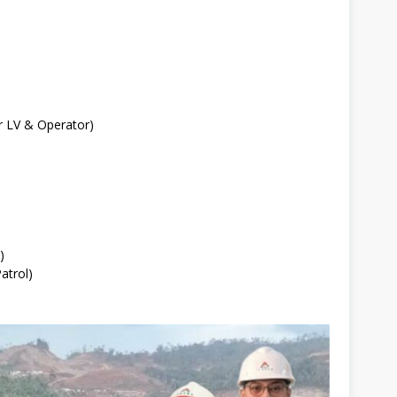
r LV & Operator)
)
atrol)