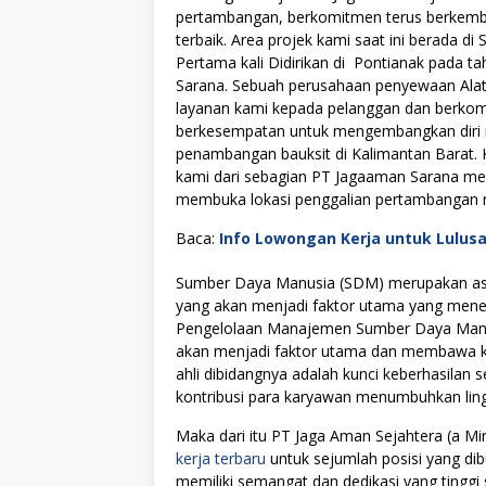
pertambangan, berkomitmen terus berkemba
terbaik. Area projek kami saat ini berada d
Pertama kali Didirikan di
Pontianak
pada ta
Sarana. Sebuah perusahaan penyewaan Alat
layanan kami kepada pelanggan dan berkom
berkesempatan untuk mengembangkan diri 
penambangan bauksit di Kalimantan Barat.
kami dari sebagian PT Jagaaman Sarana menj
membuka lokasi penggalian pertambangan n
Baca:
Info Lowongan Kerja untuk Lulus
Sumber Daya Manusia (SDM) merupakan asse
yang akan menjadi faktor utama yang menen
Pengelolaan Manajemen Sumber Daya Manus
akan menjadi faktor utama dan membawa kes
ahli dibidangnya adalah kunci keberhasilan s
kontribusi para karyawan menumbuhkan lingku
Maka dari itu PT Jaga Aman Sejahtera (a 
kerja terbaru
untuk sejumlah posisi yang dib
memiliki semangat dan dedikasi yang tingg