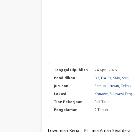
Tanggal Dipublish
:
24 April 2026
Pendidikan
:
D3
,
D4
,
S1
,
SMA
,
SMK
Jurusan
:
Semua Jurusan
,
Teknik
Lokasi
:
Konawe
,
Sulawesi Ten
Tipe Pekerjaan
:
Full-Time
Pengalaman
:
2 Tahun
Lowongan Kerja – PT Jaga Aman Sejahtera a