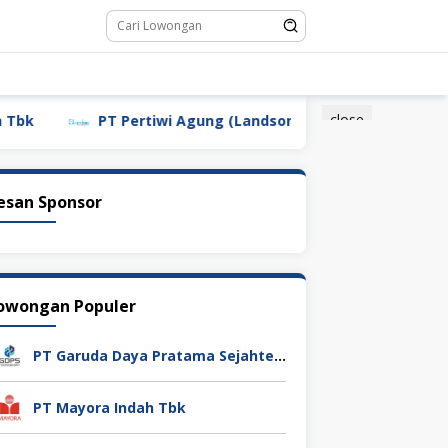
close
PT Pertiwi Agung (Landson)
PT Sebastian Citra Indone
esan Sponsor
owongan Populer
PT Garuda Daya Pratama Sejahtera
PT Mayora Indah Tbk