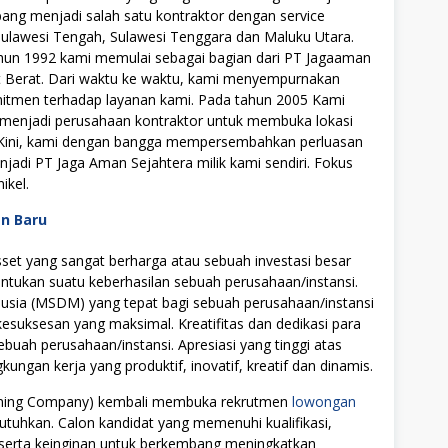
ng menjadi salah satu kontraktor dengan service
i Sulawesi Tengah, Sulawesi Tenggara dan Maluku Utara.
hun 1992 kami memulai sebagai bagian dari PT Jagaaman
 Berat. Dari waktu ke waktu, kami menyempurnakan
itmen terhadap layanan kami. Pada tahun 2005 Kami
menjadi perusahaan kontraktor untuk membuka lokasi
 Kini, kami dengan bangga mempersembahkan perluasan
adi PT Jaga Aman Sejahtera milik kami sendiri. Fokus
ikel.
an Baru
t yang sangat berharga atau sebuah investasi besar
tukan suatu keberhasilan sebuah perusahaan/instansi.
ia (MSDM) yang tepat bagi sebuah perusahaan/instansi
uksesan yang maksimal. Kreatifitas dan dedikasi para
ebuah perusahaan/instansi. Apresiasi yang tinggi atas
ngan kerja yang produktif, inovatif, kreatif dan dinamis.
Mining Company) kembali membuka rekrutmen
lowongan
utuhkan. Calon kandidat yang memenuhi kualifikasi,
i serta keinginan untuk berkembang meningkatkan