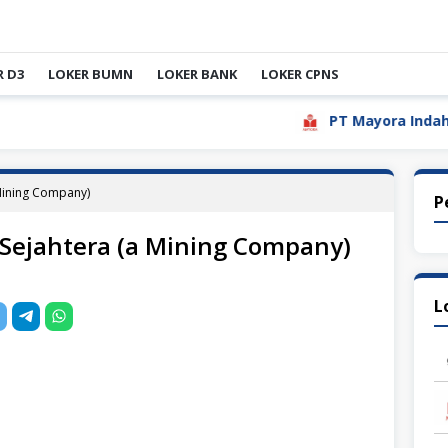
R D3
LOKER BUMN
LOKER BANK
LOKER CPNS
PT Mayora Indah Tbk
Mining Company)
P
Sejahtera (a Mining Company)
L