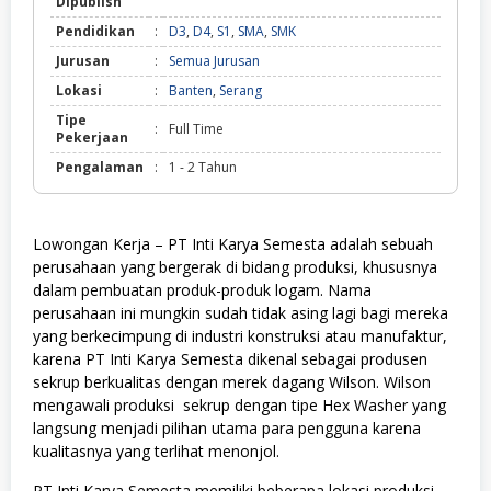
Dipublish
Pendidikan
:
D3
,
D4
,
S1
,
SMA
,
SMK
Jurusan
:
Semua Jurusan
Lokasi
:
Banten
,
Serang
Tipe
:
Full Time
Pekerjaan
Pengalaman
:
1 - 2 Tahun
Lowongan Kerja – PT Inti Karya Semesta adalah sebuah
perusahaan yang bergerak di bidang produksi, khususnya
dalam pembuatan produk-produk logam. Nama
perusahaan ini mungkin sudah tidak asing lagi bagi mereka
yang berkecimpung di industri konstruksi atau manufaktur,
karena PT Inti Karya Semesta dikenal sebagai produsen
sekrup berkualitas dengan merek dagang Wilson. Wilson
mengawali produksi
sekrup
dengan tipe Hex Washer yang
langsung menjadi pilihan utama para pengguna karena
kualitasnya yang terlihat menonjol.
PT Inti Karya Semesta memiliki beberapa lokasi produksi.