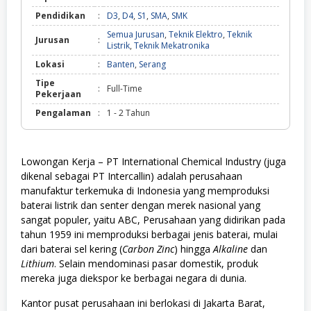
Pendidikan
:
D3
,
D4
,
S1
,
SMA
,
SMK
Semua Jurusan
,
Teknik Elektro
,
Teknik
Jurusan
:
Listrik
,
Teknik Mekatronika
Lokasi
:
Banten
,
Serang
Tipe
:
Full-Time
Pekerjaan
Pengalaman
:
1 - 2 Tahun
Lowongan Kerja – PT International Chemical Industry (juga
dikenal sebagai PT Intercallin) adalah perusahaan
manufaktur terkemuka di Indonesia yang memproduksi
baterai listrik dan senter dengan merek nasional yang
sangat populer, yaitu ABC, Perusahaan yang didirikan pada
tahun 1959 ini memproduksi berbagai jenis baterai, mulai
dari baterai sel kering (
Carbon Zinc
) hingga
Alkaline
dan
Lithium
. Selain mendominasi pasar domestik, produk
mereka juga diekspor ke berbagai negara di dunia.
Kantor pusat perusahaan ini berlokasi di Jakarta Barat,