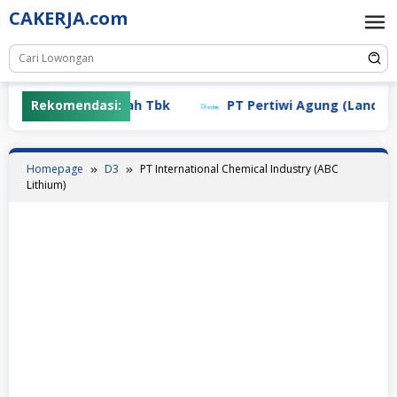
Skip
CAKERJA.com
to
content
PT Mayora Indah Tbk
Rekomendasi:
PT Pertiwi Agung (Landson)
Homepage
D3
PT International Chemical Industry (ABC
Lithium)