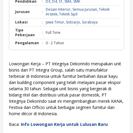
Pendidikan
:
D3
,
D4
,
S1
,
SMA
,
SMK
Desain lnterior
,
Semua Jurusan
,
Teknik
Jurusan
:
Arsitek
,
Teknik Sipil
Lokasi
:
Jawa Timur
,
Sidoarjo
,
Surabaya
Tipe
:
Full Time
Pekerjaan
Pengalaman
:
0 - 2 Tahun
Lowongan Kerja – PT Integriya Dekorindo merupakan unit
bisnis dari PT Integra Group, salah satu manufaktur
terbesar di Indonesia untuk furnitur berbahan dasar kayu
dan building component yang telah melayani pasar ekspor
selama 30 tahun. Sebagai unit bisnis yang bergerak di
bidang ritel dan distribusi untuk pasar domestik, PT
Integriya Dekorindo saat ini mengembangkan merek KANA,
Festiva dan Officio untuk berbagai segmen furnitur dan
home décor di Indonesia.
Baca:
Info Lowongan Kerja untuk Lulusan Baru