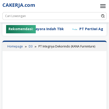
Skip
CAKERJA.com
to
content
Rekomendasi:
PT Mayora Indah Tbk
PT Pertiwi Agung (L
Homepage
D3
PT Integriya Dekorindo (KANA Furninture)