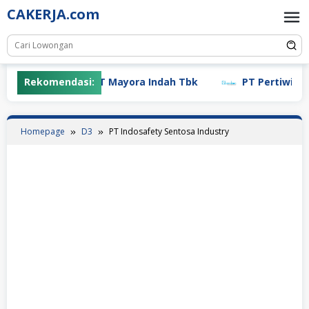
Skip
CAKERJA.com
to
content
Rekomendasi:
PT Mayora Indah Tbk
PT Pertiwi Agun
Homepage
D3
PT Indosafety Sentosa Industry