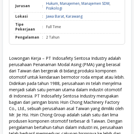
Hukum
,
Manajemen
,
Manajemen SDM
,
Jurusan
:
Pisikologi
Lokasi
:
Jawa Barat
,
Karawang
Tipe
:
Full Time
Pekerjaan
Pengalaman
:
2 Tahun
Lowongan Kerja – PT Indosafety Sentosa Industry adalah
perusahaan Penanaman Modal Asing (PMA) yang berasal
dari Taiwan dan bergerak di bidang produksi komponen
otomotif untuk kendaraan bermotor roda empat atau lebih.
Didirikan pada tahun 1988, perusahaan ini telah menjelma
menjadi salah satu pemain utama dalam industri otomotif
di Indonesia. PT Indosafety Sentosa Industry merupakan
bagian dari jaringan bisnis Hsin Chong Machinery Factory
Co., Ltd., sebuah perusahaan asal Taiwan yang dimiliki oleh
Mr. Jie Hsi. Hsin Chong Group adalah salah satu dari lima
produsen komponen otomotif terbesar di Taiwan. Dengan
pengalaman bertahun-tahun dalam industri ini, perusahaan
telah berhasil memperluas cakupan bisnisnya ke lebih dari