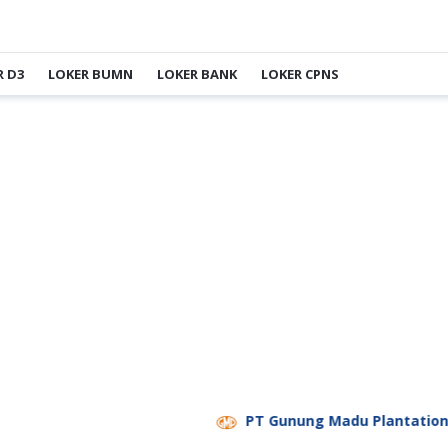
R D3
LOKER BUMN
LOKER BANK
LOKER CPNS
PT Gunung Madu Plantations