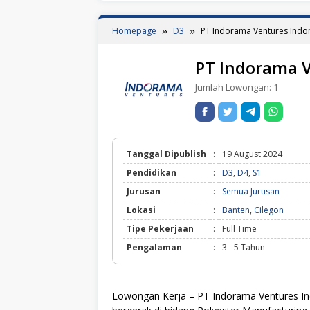
Homepage
D3
PT Indorama Ventures Indo
PT Indorama V
Jumlah Lowongan:
1
Tanggal Dipublish
:
19 August 2024
Pendidikan
:
D3
,
D4
,
S1
Jurusan
:
Semua Jurusan
Lokasi
:
Banten
,
Cilegon
Tipe Pekerjaan
:
Full Time
Pengalaman
:
3 - 5 Tahun
Lowongan Kerja – PT Indorama Ventures In