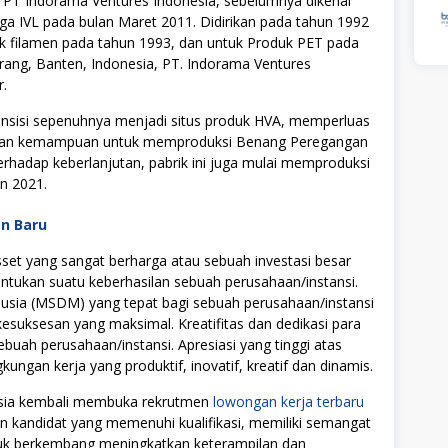
. PT Indorama Ventures Indonesia, sebelumnya dikenal
rga IVL pada bulan Maret 2011. Didirikan pada tahun 1992
k filamen pada tahun 1993, dan untuk Produk PET pada
rang, Banten, Indonesia, PT. Indorama Ventures
r.
transisi sepenuhnya menjadi situs produk HVA, memperluas
an kemampuan untuk memproduksi Benang Peregangan
rhadap keberlanjutan, pabrik ini juga mulai memproduksi
n 2021.
an Baru
t yang sangat berharga atau sebuah investasi besar
tukan suatu keberhasilan sebuah perusahaan/instansi.
ia (MSDM) yang tepat bagi sebuah perusahaan/instansi
uksesan yang maksimal. Kreatifitas dan dedikasi para
ebuah perusahaan/instansi. Apresiasi yang tinggi atas
ngan kerja yang produktif, inovatif, kreatif dan dinamis.
esia kembali membuka rekrutmen
lowongan kerja terbaru
on kandidat yang memenuhi kualifikasi, memiliki semangat
ntuk berkembang meningkatkan keterampilan dan