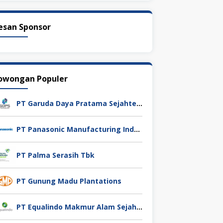
esan Sponsor
owongan Populer
PT Garuda Daya Pratama Sejahtera
PT Panasonic Manufacturing Indonesia
PT Palma Serasih Tbk
PT Gunung Madu Plantations
PT Equalindo Makmur Alam Sejahtera (Equalindo Group)