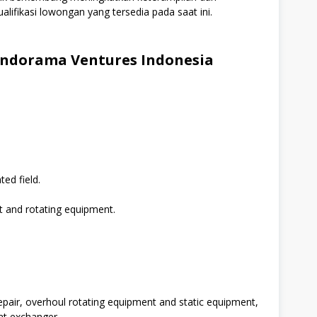
alifikasi lowongan yang tersedia pada saat ini.
Indorama Ventures Indonesia
ted field.
t and rotating equipment.
pair, overhoul rotating equipment and static equipment,
at exchanger.