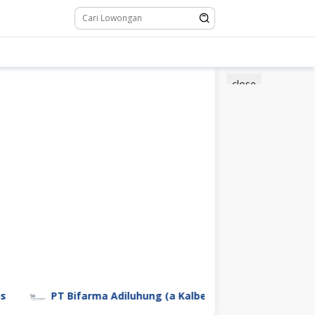
close
PT Bifarma Adiluhung (a Kalbe Company)
PT Garuda