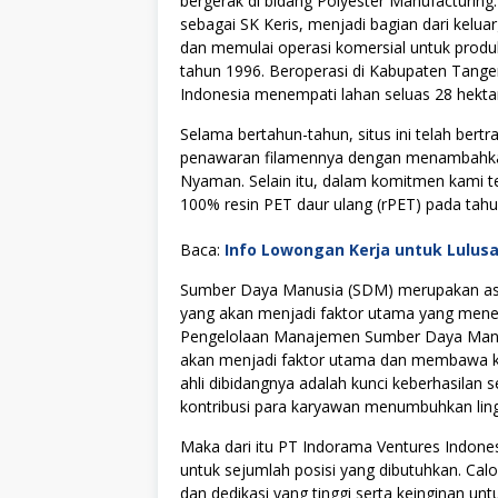
bergerak di bidang Polyester Manufacturing
sebagai SK Keris, menjadi bagian dari kelua
dan memulai operasi komersial untuk produ
tahun 1996. Beroperasi di Kabupaten Tange
Indonesia menempati lahan seluas 28 hekta
Selama bertahun-tahun, situs ini telah ber
penawaran filamennya dengan menambahk
Nyaman. Selain itu, dalam komitmen kami te
100% resin PET daur ulang (rPET) pada tahu
Baca:
Info Lowongan Kerja untuk Lulus
Sumber Daya Manusia (SDM) merupakan asse
yang akan menjadi faktor utama yang menen
Pengelolaan Manajemen Sumber Daya Manus
akan menjadi faktor utama dan membawa kes
ahli dibidangnya adalah kunci keberhasilan s
kontribusi para karyawan menumbuhkan lingku
Maka dari itu PT Indorama Ventures Indon
untuk sejumlah posisi yang dibutuhkan. Cal
dan dedikasi yang tinggi serta keinginan u