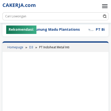
Skip
CAKERJA.com
to
content
Rekomendasi:
PT Gunung Madu Plantations
PT Bifarma 
Homepage
D3
PT Indoheat Metal Inti