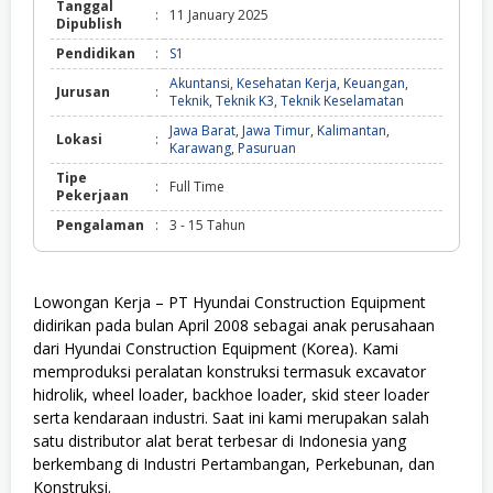
Tanggal
:
11 January 2025
Dipublish
Pendidikan
:
S1
Akuntansi
,
Kesehatan Kerja
,
Keuangan
,
Jurusan
:
Teknik
,
Teknik K3
,
Teknik Keselamatan
Jawa Barat
,
Jawa Timur
,
Kalimantan
,
Lokasi
:
Karawang
,
Pasuruan
Tipe
:
Full Time
Pekerjaan
Pengalaman
:
3 - 15 Tahun
Lowongan Kerja – PT Hyundai Construction Equipment
didirikan pada bulan April 2008 sebagai anak perusahaan
dari Hyundai Construction Equipment (Korea). Kami
memproduksi peralatan konstruksi termasuk excavator
hidrolik, wheel loader, backhoe loader, skid steer loader
serta kendaraan industri. Saat ini kami merupakan salah
satu distributor alat berat terbesar di Indonesia yang
berkembang di Industri Pertambangan, Perkebunan, dan
Konstruksi.