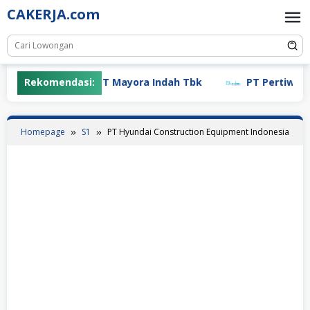
Skip
CAKERJA.com
to
content
Rekomendasi:
PT Mayora Indah Tbk
PT Pertiwi Agun
Homepage
S1
PT Hyundai Construction Equipment Indonesia