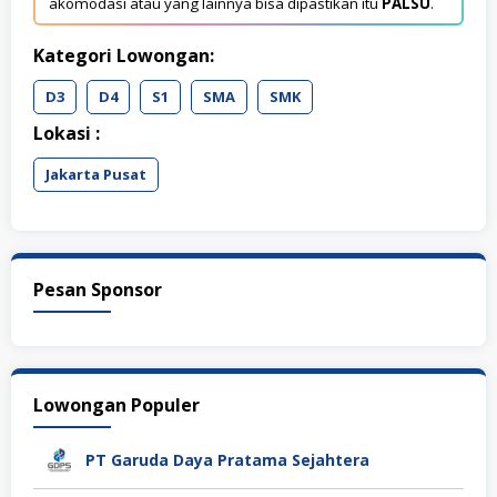
akomodasi atau yang lainnya bisa dipastikan itu
PALSU
.
Kategori Lowongan:
D3
D4
S1
SMA
SMK
Lokasi :
Jakarta Pusat
Pesan Sponsor
Lowongan Populer
PT Garuda Daya Pratama Sejahtera