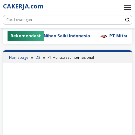
Skip
CAKERJA.com
to
content
Rekomendasi:
PT Nihon Seiki Indonesia
PT Mitsubishi
Homepage
D3
PT Huntstreet Internasional