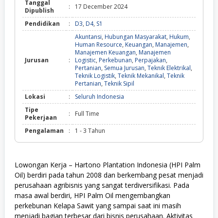
Tanggal
:
17 December 2024
Dipublish
Pendidikan
:
D3
,
D4
,
S1
Akuntansi
,
Hubungan Masyarakat
,
Hukum
,
Human Resource
,
Keuangan
,
Manajemen
,
Manajemen Keuangan
,
Manajemen
Jurusan
:
Logistic
,
Perkebunan
,
Perpajakan
,
Pertanian
,
Semua Jurusan
,
Teknik Elektrikal
,
Teknik Logistik
,
Teknik Mekanikal
,
Teknik
Pertanian
,
Teknik Sipil
Lokasi
:
Seluruh Indonesia
Tipe
:
Full Time
Pekerjaan
Pengalaman
:
1 - 3 Tahun
Lowongan Kerja – Hartono Plantation Indonesia (HPI Palm
Oil) berdiri pada tahun 2008 dan berkembang pesat menjadi
perusahaan agribisnis yang sangat terdiversifikasi. Pada
masa awal berdiri, HPI Palm Oil mengembangkan
perkebunan Kelapa Sawit yang sampai saat ini masih
menjadi bagian terbesar dari bisnis perusahaan. Aktivitas