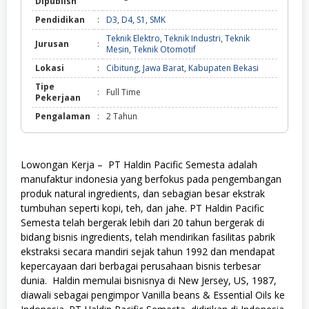
Dipublish
Pendidikan
:
D3
,
D4
,
S1
,
SMK
Teknik Elektro
,
Teknik Industri
,
Teknik
Jurusan
:
Mesin
,
Teknik Otomotif
Lokasi
:
Cibitung
,
Jawa Barat
,
Kabupaten Bekasi
Tipe
:
Full Time
Pekerjaan
Pengalaman
:
2 Tahun
Lowongan Kerja – PT Haldin Pacific Semesta adalah
manufaktur indonesia yang berfokus pada pengembangan
produk natural ingredients, dan sebagian besar ekstrak
tumbuhan seperti kopi, teh, dan jahe. PT Haldin Pacific
Semesta telah bergerak lebih dari 20 tahun bergerak di
bidang bisnis ingredients, telah mendirikan fasilitas pabrik
ekstraksi secara mandiri sejak tahun 1992 dan mendapat
kepercayaan dari berbagai perusahaan bisnis terbesar
dunia. Haldin memulai bisnisnya di New Jersey, US, 1987,
diawali sebagai pengimpor Vanilla beans & Essential Oils ke