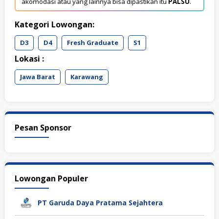
akomodasi atau yang lainnya bisa dipastikan itu
PALSU
.
Kategori Lowongan:
D3
D4
Fresh Graduate
S1
Lokasi :
Jawa Barat
Karawang
Pesan Sponsor
Lowongan Populer
PT Garuda Daya Pratama Sejahtera