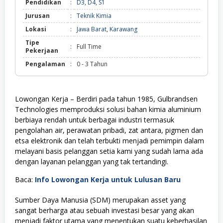
Pendidikan
:
D3
,
D4
,
S1
Jurusan
:
Teknik Kimia
Lokasi
:
Jawa Barat
,
Karawang
Tipe
:
Full Time
Pekerjaan
Pengalaman
:
0 - 3 Tahun
Lowongan Kerja – Berdiri pada tahun 1985, Gulbrandsen
Technologies memproduksi solusi bahan kimia aluminium
berbiaya rendah untuk berbagai industri termasuk
pengolahan air, perawatan pribadi, zat antara, pigmen dan
etsa elektronik dan telah terbukti menjadi pemimpin dalam
melayani basis pelanggan setia kami yang sudah lama ada
dengan layanan pelanggan yang tak tertandingi.
Baca:
Info Lowongan Kerja untuk Lulusan Baru
Sumber Daya Manusia (SDM) merupakan asset yang
sangat berharga atau sebuah investasi besar yang akan
menjadi faktor utama yang menentukan suatu keberhasilan