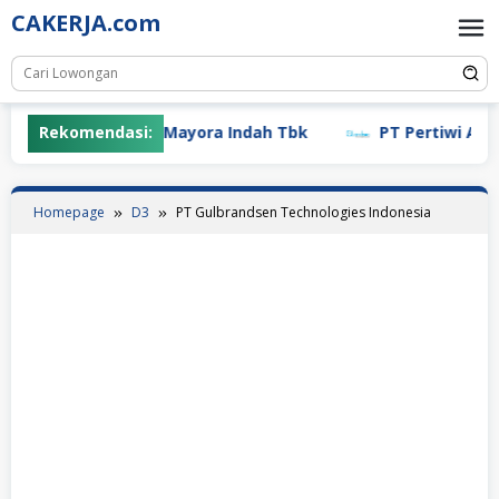
Skip
CAKERJA.com
to
content
Rekomendasi:
PT Mayora Indah Tbk
PT Pertiwi Agung
Homepage
D3
PT Gulbrandsen Technologies Indonesia