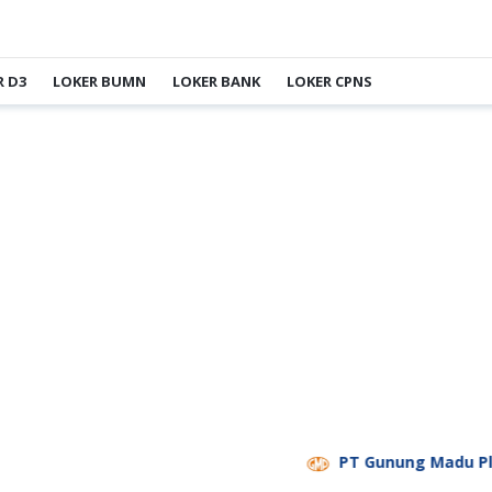
R D3
LOKER BUMN
LOKER BANK
LOKER CPNS
PT Gunung Madu Plantations