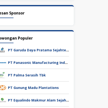
esan Sponsor
owongan Populer
PT Garuda Daya Pratama Sejahtera
PT Panasonic Manufacturing Indonesia
PT Palma Serasih Tbk
PT Gunung Madu Plantations
PT Equalindo Makmur Alam Sejahtera (Equalindo Group)