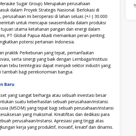
(Merauke Sugar Group) Merupakan perusahaan
asuk dalam Proyek Strategis Nasional. Berlokasi di
perusahaan ini beroperasi di lahan seluas (+/-) 30.000
 pemerintah untuk mencapai swasembada dalam produksi
da tujuan utama ketahanan pangan dan energi dalam
 ini, PT Global Papua Abadi memainkan peran penting
gkatkan potensi pertanian Indonesia.
an praktik Perkebunan yang tepat, pemanfaatan
vasi, serta sinergi yang baik dengan Lembaga/Institusi
n tebu terintegrasi dapat menjadi sektor industri yang
lai tambah bagi perekonomian bangsa.
an Baru
t yang sangat berharga atau sebuah investasi besar
tukan suatu keberhasilan sebuah perusahaan/instansi.
ia (MSDM) yang tepat bagi sebuah perusahaan/instansi
uksesan yang maksimal. Kreatifitas dan dedikasi para
ebuah perusahaan/instansi. Apresiasi yang tinggi atas
ngan kerja yang produktif, inovatif, kreatif dan dinamis.