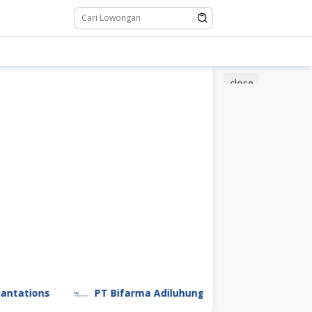
close
PT Bifarma Adiluhung (a Kalbe Company)
PT 