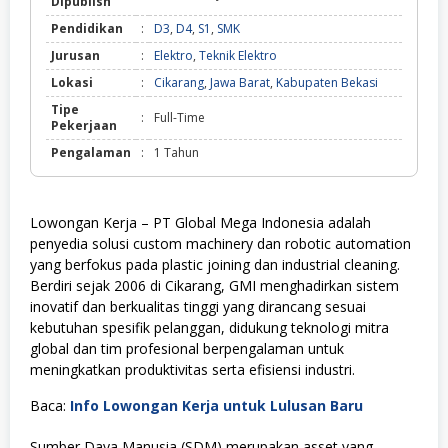
Dipublish
Pendidikan
:
D3
,
D4
,
S1
,
SMK
Jurusan
:
Elektro
,
Teknik Elektro
Lokasi
:
Cikarang
,
Jawa Barat
,
Kabupaten Bekasi
Tipe
:
Full-Time
Pekerjaan
Pengalaman
:
1 Tahun
Lowongan Kerja – PT Global Mega Indonesia adalah
penyedia solusi custom machinery dan robotic automation
yang berfokus pada plastic joining dan industrial cleaning.
Berdiri sejak 2006 di Cikarang, GMI menghadirkan sistem
inovatif dan berkualitas tinggi yang dirancang sesuai
kebutuhan spesifik pelanggan, didukung teknologi mitra
global dan tim profesional berpengalaman untuk
meningkatkan produktivitas serta efisiensi industri.
Baca:
Info Lowongan Kerja untuk Lulusan Baru
Sumber Daya Manusia (SDM) merupakan asset yang