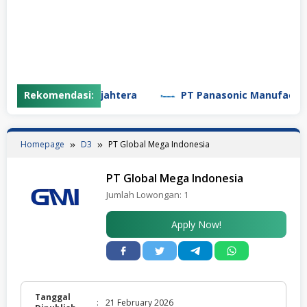
 Daya Pratama Sejahtera
Rekomendasi:
PT Panasonic Manufacturing
Homepage
D3
PT Global Mega Indonesia
PT Global Mega Indonesia
Jumlah Lowongan:
1
Apply Now!
Tanggal
:
21 February 2026