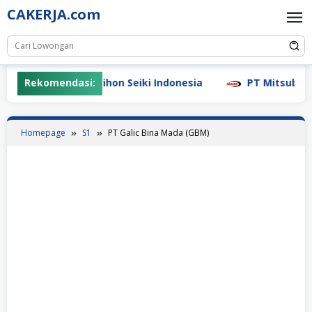
Skip
CAKERJA.com
to
content
Rekomendasi:
PT Nihon Seiki Indonesia
PT Mitsubishi K
Homepage
S1
PT Galic Bina Mada (GBM)