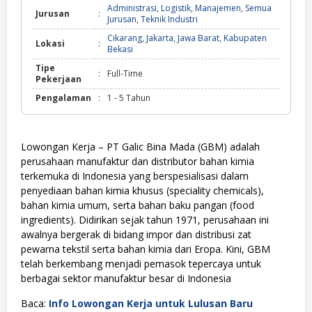
Administrasi
,
Logistik
,
Manajemen
,
Semua
Jurusan
:
Jurusan
,
Teknik Industri
Cikarang
,
Jakarta
,
Jawa Barat
,
Kabupaten
Lokasi
:
Bekasi
Tipe
:
Full-Time
Pekerjaan
Pengalaman
:
1 - 5 Tahun
Lowongan Kerja – PT Galic Bina Mada (GBM) adalah
perusahaan manufaktur dan distributor bahan kimia
terkemuka di Indonesia yang berspesialisasi dalam
penyediaan bahan kimia khusus (speciality chemicals),
bahan kimia umum, serta bahan baku pangan (food
ingredients). Didirikan sejak tahun 1971, perusahaan ini
awalnya bergerak di bidang impor dan distribusi zat
pewarna tekstil serta bahan kimia dari Eropa. Kini, GBM
telah berkembang menjadi pemasok tepercaya untuk
berbagai sektor manufaktur besar di Indonesia
Baca:
Info Lowongan Kerja untuk Lulusan Baru