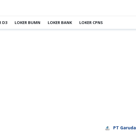
R D3
LOKER BUMN
LOKER BANK
LOKER CPNS
PT Garuda Daya P