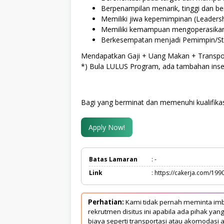
Berpenampilan menarik, tinggi dan be
Memiliki jiwa kepemimpinan (Leadersh
Memiliki kemampuan mengoperasikan
Berkesempatan menjadi Pemimpin/St
Mendapatkan Gaji + Uang Makan + Transpor
*) Bula LULUS Program, ada tambahan inse
Bagi yang berminat dan memenuhi kualifikas
Apply Now!
Batas Lamaran
: -
Link
: https://cakerja.com/199
Perhatian:
Kami tidak pernah meminta imb
rekrutmen disitus ini apabila ada pihak 
biaya seperti transportasi atau akomodasi a