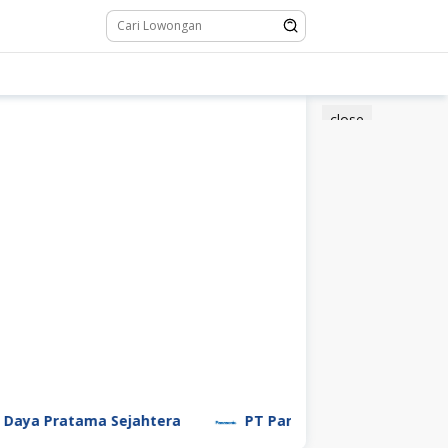
close
ratama Sejahtera
PT Panasonic Manufacturing Indon