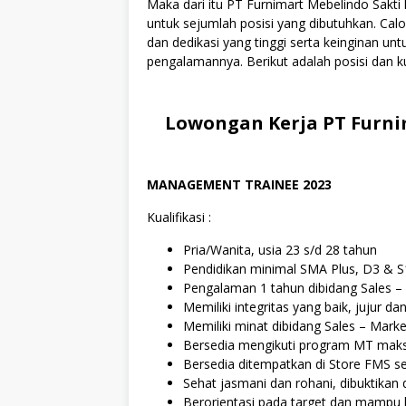
Maka dari itu PT Furnimart Mebelindo Sak
untuk sejumlah posisi yang dibutuhkan. Cal
dan dedikasi yang tinggi serta keinginan u
pengalamannya. Berikut adalah posisi dan ku
Lowongan Kerja PT Furnim
MANAGEMENT TRAINEE 2023
Kualifikasi :
Pria/Wanita, usia 23 s/d 28 tahun
Pendidikan minimal SMA Plus, D3 & S1
Pengalaman 1 tahun dibidang Sales – 
Memiliki integritas yang baik, jujur d
Memiliki minat dibidang Sales – Marke
Bersedia mengikuti program MT maks
Bersedia ditempatkan di Store FMS s
Sehat jasmani dan rohani, dibuktikan 
Berorientasi pada target dan mampu 