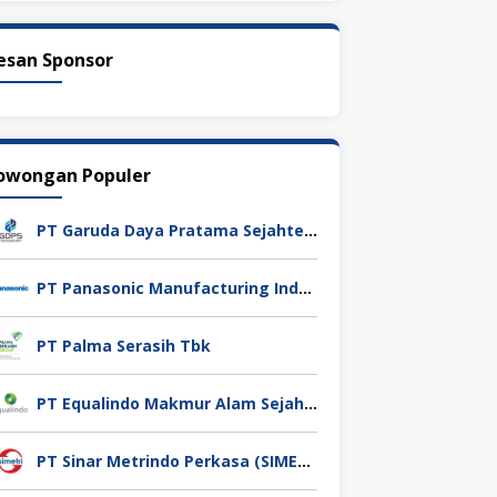
esan Sponsor
owongan Populer
PT Garuda Daya Pratama Sejahtera
PT Panasonic Manufacturing Indonesia
PT Palma Serasih Tbk
PT Equalindo Makmur Alam Sejahtera (Equalindo Group)
PT Sinar Metrindo Perkasa (SIMETRI)