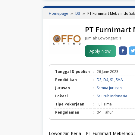
Homepage
D3
PT Furnimart Mebelindo Sakt
PT Furnimart M
Jumlah Lowongan:
1
Apply Now!
Tanggal Dipublish
:
26 June 2023
Pendidikan
:
D3
,
D4
,
S1
,
SMA
Jurusan
:
Semua Jurusan
Lokasi
:
Seluruh Indonesia
Tipe Pekerjaan
:
Full Time
Pengalaman
:
0-1 Tahun
Lowongan Kerja – PT Furnimart Mebelindo S