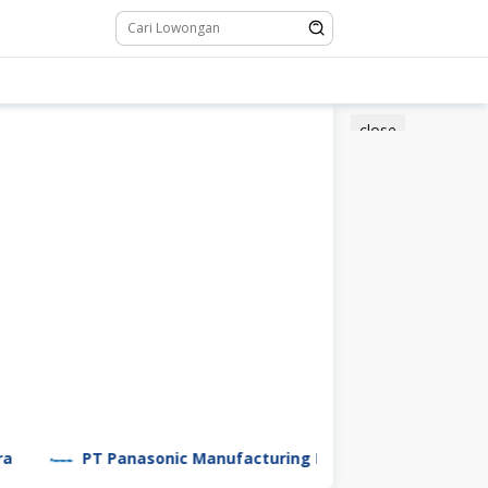
close
PT Panasonic Manufacturing Indonesia
PT Samudera