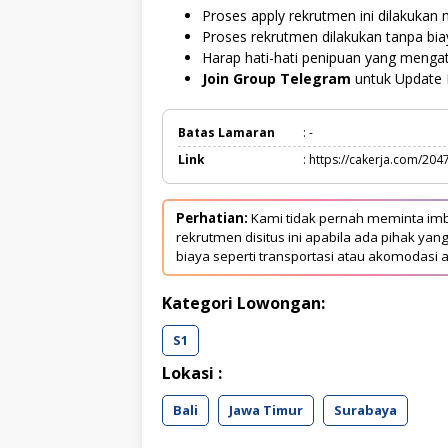
Proses apply rekrutmen ini dilakukan m
Proses rekrutmen dilakukan tanpa bi
Harap hati-hati penipuan yang menga
Join Group Telegram
untuk Update 
Batas Lamaran
: -
Link
: https://cakerja.com/204
Perhatian:
Kami tidak pernah meminta imb
rekrutmen disitus ini apabila ada pihak 
biaya seperti transportasi atau akomodasi a
Kategori Lowongan:
S1
Lokasi :
Bali
Jawa Timur
Surabaya