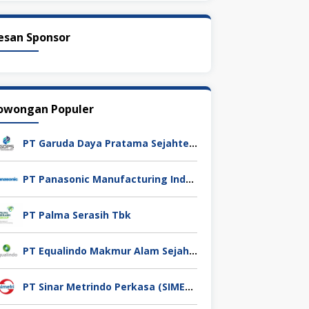
esan Sponsor
owongan Populer
PT Garuda Daya Pratama Sejahtera
PT Panasonic Manufacturing Indonesia
PT Palma Serasih Tbk
PT Equalindo Makmur Alam Sejahtera (Equalindo Group)
PT Sinar Metrindo Perkasa (SIMETRI)