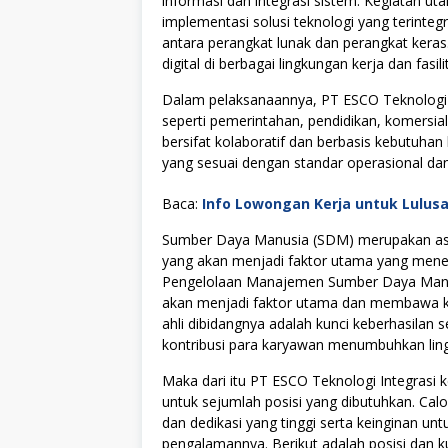
informasi dan integrasi sistem. Kegiatan 
implementasi solusi teknologi yang terinteg
antara perangkat lunak dan perangkat kera
digital di berbagai lingkungan kerja dan fasili
Dalam pelaksanaannya, PT ESCO Teknologi I
seperti pemerintahan, pendidikan, komersial
bersifat kolaboratif dan berbasis kebutuhan
yang sesuai dengan standar operasional da
Baca:
Info Lowongan Kerja untuk Lulus
Sumber Daya Manusia (SDM) merupakan asse
yang akan menjadi faktor utama yang menen
Pengelolaan Manajemen Sumber Daya Manus
akan menjadi faktor utama dan membawa kes
ahli dibidangnya adalah kunci keberhasilan s
kontribusi para karyawan menumbuhkan lingku
Maka dari itu PT ESCO Teknologi Integras
untuk sejumlah posisi yang dibutuhkan. Cal
dan dedikasi yang tinggi serta keinginan u
pengalamannya. Berikut adalah posisi dan ku