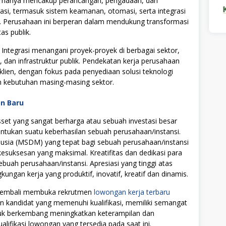
utamanya mencakup perancangan, pengadaan, dan
rasi, termasuk sistem keamanan, otomasi, serta integrasi
s. Perusahaan ini berperan dalam mendukung transformasi
tas publik.
ntegrasi menangani proyek-proyek di berbagai sektor,
, dan infrastruktur publik. Pendekatan kerja perusahaan
 klien, dengan fokus pada penyediaan solusi teknologi
n kebutuhan masing-masing sektor.
an Baru
t yang sangat berharga atau sebuah investasi besar
tukan suatu keberhasilan sebuah perusahaan/instansi.
ia (MSDM) yang tepat bagi sebuah perusahaan/instansi
uksesan yang maksimal. Kreatifitas dan dedikasi para
ebuah perusahaan/instansi. Apresiasi yang tinggi atas
ngan kerja yang produktif, inovatif, kreatif dan dinamis.
i kembali membuka rekrutmen
lowongan kerja terbaru
on kandidat yang memenuhi kualifikasi, memiliki semangat
ntuk berkembang meningkatkan keterampilan dan
alifikasi lowongan yang tersedia pada saat ini.