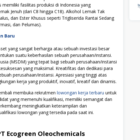
memiliki fasilitas produksi di Indonesia yang
mak Jenuh (dari C8 hingga C18). Alkohol Lemak Tak
Halus, dan Ester Khusus seperti Trigliserida Rantai Sedang
rmasi, dan Pelumas).
an Baru
t yang sangat berharga atau sebuah investasi besar
tukan suatu keberhasilan sebuah perusahaan/instansi.
ia (MSDM) yang tepat bagi sebuah perusahaan/instansi
uksesan yang maksimal. Kreatifitas dan dedikasi para
ebuah perusahaan/instansi. Apresiasi yang tinggi atas
ngan kerja yang produktif, inovatif, kreatif dan dinamis.
 kembali membuka rekrutmen
lowongan kerja terbaru
untuk
didat yang memenuhi kualifikasi, memiliki semangat dan
 berkembang meningkatkan keterampilan dan
alifikasi lowongan yang tersedia pada saat ini.
T Ecogreen Oleochemicals