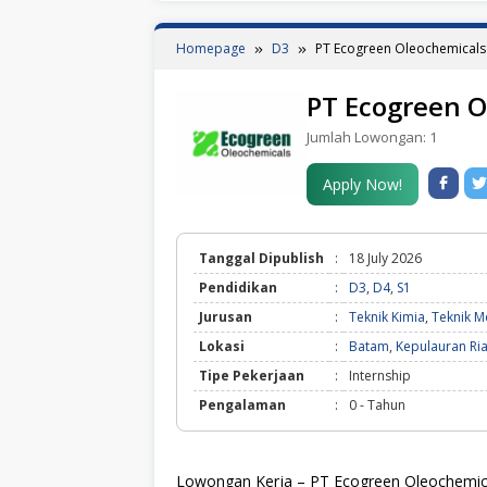
Homepage
D3
PT Ecogreen Oleochemicals
PT Ecogreen O
Jumlah Lowongan:
1
Apply Now!
Tanggal Dipublish
:
18 July 2026
Pendidikan
:
D3
,
D4
,
S1
Jurusan
:
Teknik Kimia
,
Teknik M
Lokasi
:
Batam
,
Kepulauran Ri
Tipe Pekerjaan
:
Internship
Pengalaman
:
0 - Tahun
Lowongan Kerja – PT Ecogreen Oleochemica