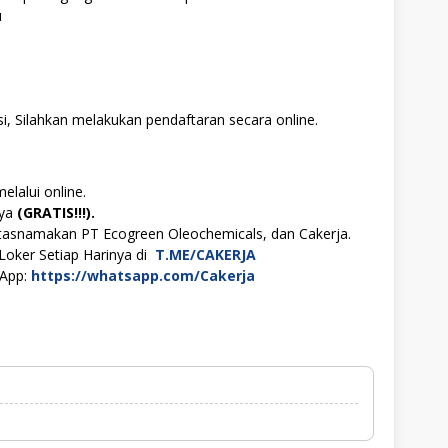
u
i, Silahkan melakukan pendaftaran secara online.
elalui online.
aya
(GRATIS!!!).
tasnamakan PT Ecogreen Oleochemicals, dan Cakerja.
Loker Setiap Harinya di
T.ME/CAKERJA
sApp:
https://whatsapp.com/Cakerja
1