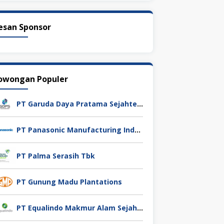
esan Sponsor
owongan Populer
PT Garuda Daya Pratama Sejahtera
PT Panasonic Manufacturing Indonesia
PT Palma Serasih Tbk
PT Gunung Madu Plantations
PT Equalindo Makmur Alam Sejahtera (Equalindo Group)