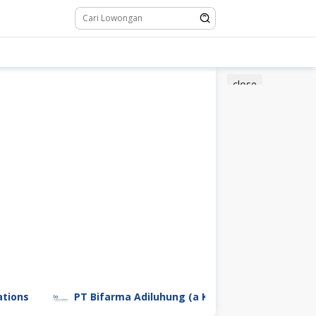
close
PT Bifarma Adiluhung (a Kalbe Company)
PT Ga