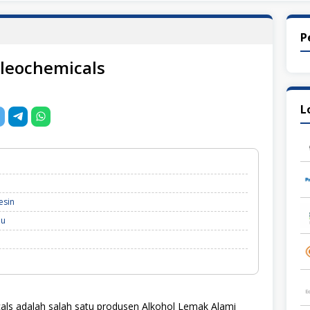
P
leochemicals
L
esin
au
ls adalah salah satu produsen Alkohol Lemak Alami