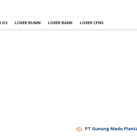
R D3
LOKER BUMN
LOKER BANK
LOKER CPNS
PT Gunung Madu Plantations