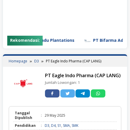
PT Gunung Madu Plantations
Rekomendasi:
PT Bifarma Adiluhun
Homepage
D3
PT Eagle Indo Pharma (CAP LANG)
PT Eagle Indo Pharma (CAP LANG)
Jumlah Lowongan:
1
Tanggal
:
29 May 2025
Dipublish
Pendidikan
:
D3
,
D4
,
S1
,
SMA
,
SMK