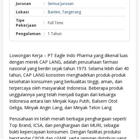
Jurusan
:
Semua Jurusan
Lokasi
:
Banten
,
Tangerang
Tipe
:
Full Time
Pekerjaan
Pengalaman
:
1 Tahun
Lowongan Kerja – PT Eagle Indo Pharma yang dikenal luas
dengan merek CAP LANG, adalah perusahaan farmasi
nasional yang berdiri sejak tahun 1973. Selama lebih dari 40
tahun, CAP LANG konsisten menghadirkan produk-produk
kesehatan konsumen yang berkualitas tinggi, aman, dan
terpercaya oleh masyarakat Indonesia. Beberapa produk
unggulannya yang telah menjadi bagian dari keluarga
Indonesia antara lain Minyak Kayu Putih, Balsem Otot
Geliga, Minyak Angin Lang, dan Minyak Telon Lang.
Perusahaan ini telah meraih berbagai penghargaan seperti
Top Brand, ICSA, dan penghargaan dari MURI, sebagai
bukti kepercayaan konsumen. Dengan fasilitas produksi
berstandar CPOB dan cGMP, serta jaringan distribusi yang