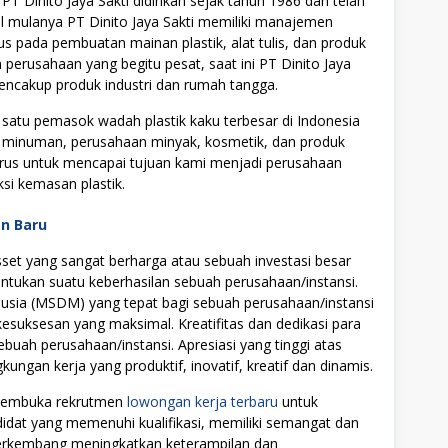
 Dinito Jaya Sakti didirikan sejak tahun 1986 dan telah
al mulanya PT Dinito Jaya Sakti memiliki manajemen
 pada pembuatan mainan plastik, alat tulis, dan produk
erusahaan yang begitu pesat, saat ini PT Dinito Jaya
encakup produk industri dan rumah tangga.
ah satu pemasok wadah plastik kaku terbesar di Indonesia
n minuman, perusahaan minyak, kosmetik, dan produk
rus untuk mencapai tujuan kami menjadi perusahaan
i kemasan plastik.
an Baru
t yang sangat berharga atau sebuah investasi besar
tukan suatu keberhasilan sebuah perusahaan/instansi.
ia (MSDM) yang tepat bagi sebuah perusahaan/instansi
uksesan yang maksimal. Kreatifitas dan dedikasi para
ebuah perusahaan/instansi. Apresiasi yang tinggi atas
ngan kerja yang produktif, inovatif, kreatif dan dinamis.
i membuka rekrutmen
lowongan kerja terbaru
untuk
didat yang memenuhi kualifikasi, memiliki semangat dan
 berkembang meningkatkan keterampilan dan