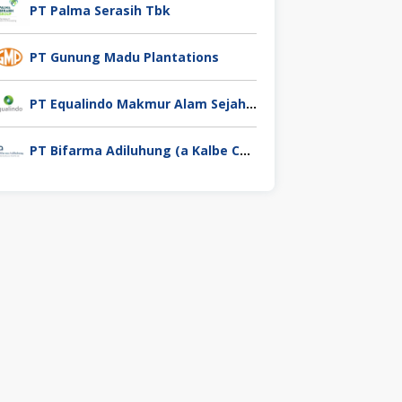
PT Palma Serasih Tbk
PT Gunung Madu Plantations
PT Equalindo Makmur Alam Sejahtera (Equalindo Group)
PT Bifarma Adiluhung (a Kalbe Company)