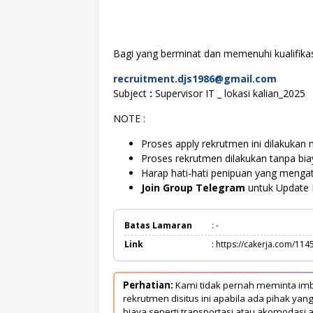
Bagi yang berminat dan memenuhi kualifikasi
recruitment.djs1986@gmail.com
Subject
:
Supervisor IT _ lokasi kalian_2025
NOTE :
Proses apply rekrutmen ini dilakukan m
Proses rekrutmen dilakukan tanpa bi
Harap hati-hati penipuan yang mengat
Join Group Telegram
untuk Update 
Batas Lamaran
: -
Link
: https://cakerja.com/114
Perhatian:
Kami tidak pernah meminta imb
rekrutmen disitus ini apabila ada pihak 
biaya seperti transportasi atau akomodasi a