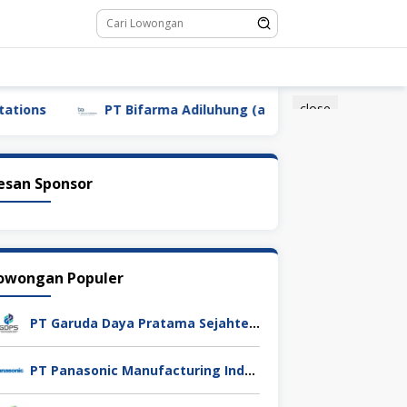
close
PT Bifarma Adiluhung (a Kalbe Company)
PT 
esan Sponsor
owongan Populer
PT Garuda Daya Pratama Sejahtera
PT Panasonic Manufacturing Indonesia