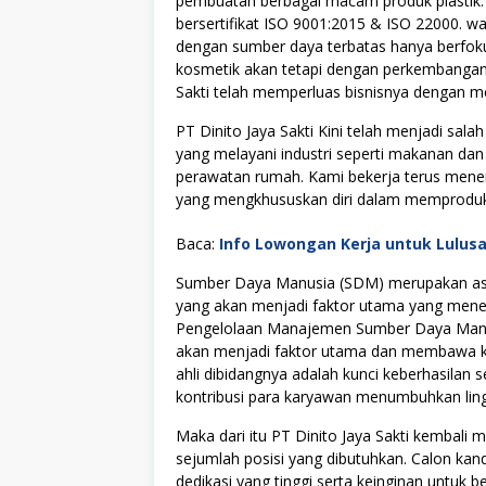
pembuatan berbagai macam produk plastik. PT
bersertifikat ISO 9001:2015 & ISO 22000. w
dengan sumber daya terbatas hanya berfokus
kosmetik akan tetapi dengan perkembangan p
Sakti telah memperluas bisnisnya dengan m
PT Dinito Jaya Sakti Kini telah menjadi sal
yang melayani industri seperti makanan da
perawatan rumah. Kami bekerja terus mene
yang mengkhususkan diri dalam memproduks
Baca:
Info Lowongan Kerja untuk Lulus
Sumber Daya Manusia (SDM) merupakan asse
yang akan menjadi faktor utama yang menen
Pengelolaan Manajemen Sumber Daya Manus
akan menjadi faktor utama dan membawa kes
ahli dibidangnya adalah kunci keberhasilan s
kontribusi para karyawan menumbuhkan lingku
Maka dari itu PT Dinito Jaya Sakti kembal
sejumlah posisi yang dibutuhkan. Calon kan
dedikasi yang tinggi serta keinginan untuk