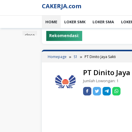
Skip
CAKERJA.com
to
content
HOME
LOKER SMK
LOKER SMA
LOKE
close
Rekomendasi:
Homepage
S1
PT Dinito Jaya Sakti
PT Dinito Jaya
Jumlah Lowongan:
1