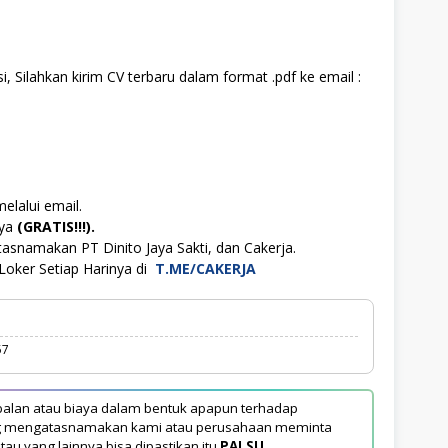
, Silahkan kirim CV terbaru dalam format .pdf ke email :
elalui email.
aya
(GRATIS!!!).
asnamakan PT Dinito Jaya Sakti, dan Cakerja.
Loker Setiap Harinya di
T.ME/CAKERJA
57
alan atau biaya dalam bentuk apapun terhadap
yang mengatasnamakan kami atau perusahaan meminta
tau yang lainnya bisa dipastikan itu
PALSU
.