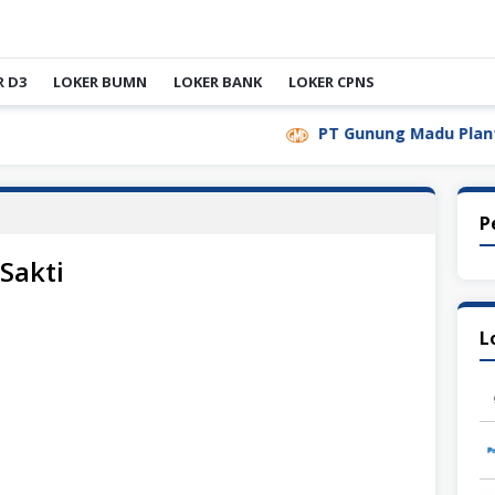
R D3
LOKER BUMN
LOKER BANK
LOKER CPNS
PT Gunung Madu Plantations
P
 Sakti
L