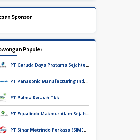
esan Sponsor
owongan Populer
PT Garuda Daya Pratama Sejahtera
PT Panasonic Manufacturing Indonesia
PT Palma Serasih Tbk
PT Equalindo Makmur Alam Sejahtera (Equalindo Group)
PT Sinar Metrindo Perkasa (SIMETRI)