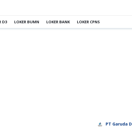
R D3
LOKER BUMN
LOKER BANK
LOKER CPNS
PT Garuda Daya Prat