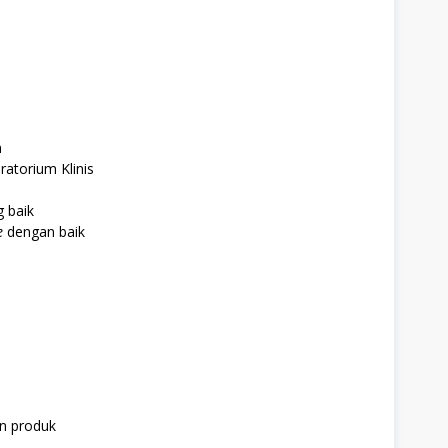
n
atorium Klinis
 baik
e
dengan baik
n produk