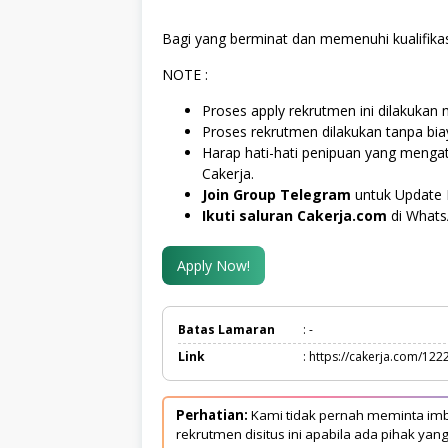
Bagi yang berminat dan memenuhi kualifikas
NOTE :
Proses apply rekrutmen ini dilakukan m
Proses rekrutmen dilakukan tanpa bi
Harap hati-hati penipuan yang meng
Cakerja.
Join Group Telegram
untuk Update 
Ikuti saluran Cakerja.com
di What
Apply Now!
Batas Lamaran
: -
Link
: https://cakerja.com/122
Perhatian:
Kami tidak pernah meminta imb
rekrutmen disitus ini apabila ada pihak 