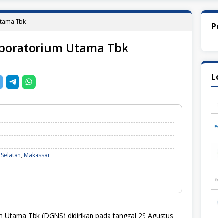
Utama Tbk
P
aboratorium Utama Tbk
L
n
 Selatan
,
Makassar
 Utama Tbk (DGNS) didirikan pada tanggal 29 Agustus