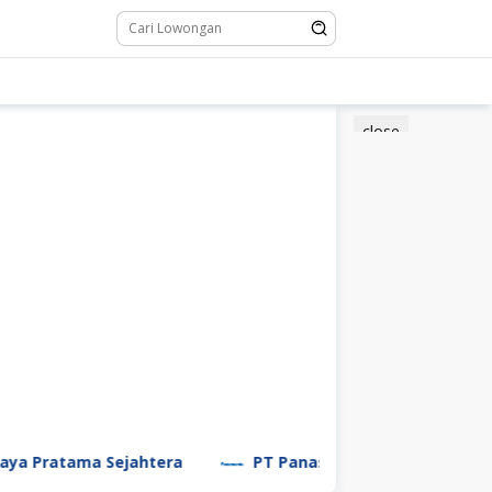
close
ama Sejahtera
PT Panasonic Manufacturing Indonesi