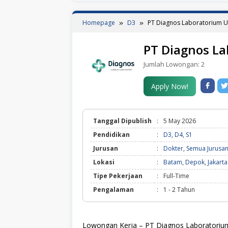
Homepage
D3
PT Diagnos Laboratorium 
PT Diagnos L
Jumlah Lowongan:
2
Apply Now!
Tanggal Dipublish
:
5 May 2026
Pendidikan
:
D3
,
D4
,
S1
Jurusan
:
Dokter
,
Semua Jurusa
Lokasi
:
Batam
,
Depok
,
Jakarta
Tipe Pekerjaan
:
Full-Time
Pengalaman
:
1 - 2 Tahun
Lowongan Kerja – PT Diagnos Laboratorium