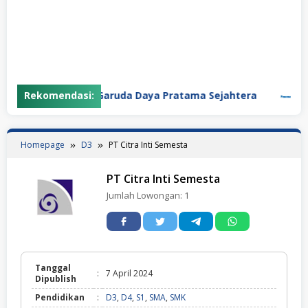
Rekomendasi:
PT Garuda Daya Pratama Sejahtera
PT P
Homepage
D3
PT Citra Inti Semesta
PT Citra Inti Semesta
Jumlah Lowongan:
1
Tanggal
:
7 April 2024
Dipublish
Pendidikan
:
D3
,
D4
,
S1
,
SMA
,
SMK