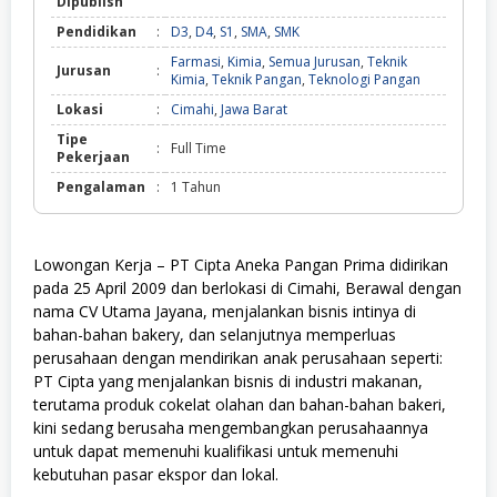
Dipublish
Pendidikan
:
D3
,
D4
,
S1
,
SMA
,
SMK
Farmasi
,
Kimia
,
Semua Jurusan
,
Teknik
Jurusan
:
Kimia
,
Teknik Pangan
,
Teknologi Pangan
Lokasi
:
Cimahi
,
Jawa Barat
Tipe
:
Full Time
Pekerjaan
Pengalaman
:
1 Tahun
Lowongan Kerja – PT Cipta Aneka Pangan Prima didirikan
pada 25 April 2009 dan berlokasi di Cimahi, Berawal dengan
nama CV Utama Jayana, menjalankan bisnis intinya di
bahan-bahan bakery, dan selanjutnya memperluas
perusahaan dengan mendirikan anak perusahaan seperti:
PT Cipta yang menjalankan bisnis di industri makanan,
terutama produk cokelat olahan dan bahan-bahan bakeri,
kini sedang berusaha mengembangkan perusahaannya
untuk dapat memenuhi kualifikasi untuk memenuhi
kebutuhan pasar ekspor dan lokal.