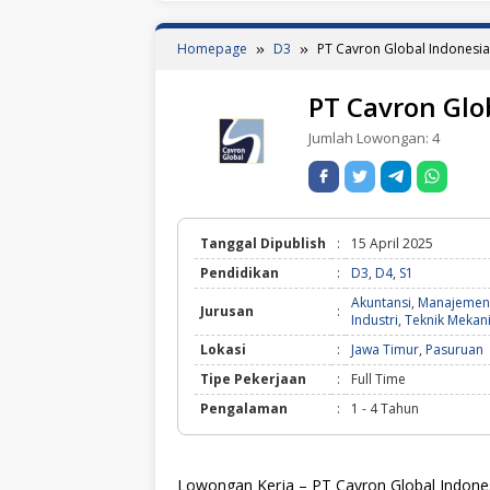
Homepage
D3
PT Cavron Global Indonesia
PT Cavron Glo
Jumlah Lowongan:
4
Tanggal Dipublish
:
15 April 2025
Pendidikan
:
D3
,
D4
,
S1
Akuntansi
,
Manajemen
Jurusan
:
Industri
,
Teknik Mekani
Lokasi
:
Jawa Timur
,
Pasuruan
Tipe Pekerjaan
:
Full Time
Pengalaman
:
1 - 4 Tahun
Lowongan Kerja – PT Cavron Global Indone