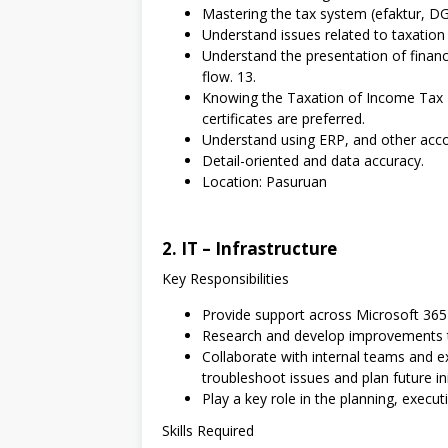
Mastering the tax system (efaktur, DG
Understand issues related to taxatio
Understand the presentation of finan
flow. 13.
Knowing the Taxation of Income Tax 2
certificates are preferred.
Understand using ERP, and other acco
Detail-oriented and data accuracy.
Location: Pasuruan
2. IT – Infrastructure
Key Responsibilities
Provide support across Microsoft 365
Research and develop improvements to 
Collaborate with internal teams and ex
troubleshoot issues and plan future ini
Play a key role in the planning, execut
Skills Required