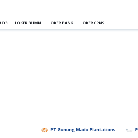
R D3
LOKER BUMN
LOKER BANK
LOKER CPNS
PT Gunung Madu Plantations
PT Bifarma Ad