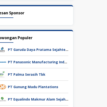
esan Sponsor
owongan Populer
PT Garuda Daya Pratama Sejahtera
PT Panasonic Manufacturing Indonesia
PT Palma Serasih Tbk
PT Gunung Madu Plantations
PT Equalindo Makmur Alam Sejahtera (Equalindo Group)