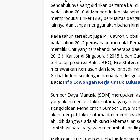
pendahulunya yang didirikan pertama kali 
pada tahun 2010 di Manado Indonesia sebag
memproduksi Briket BBQ berkualitas dengan
lainnya dan tanpa menggunakan bahan kimi
Pada tahun tersebut juga PT Cavron Globa
pada tahun 2012 perusahaan memulai Pemas
memiliki Unit yang tersebar di beberapa da
2013 ), Kantor di Singapura ( 2015 ), dan 
terhadap produksi Briket BBQ, Fire Stater,
menawarkan Kemasan dan label pribadi. Ya
Global Indonesia dengan nama dan design an
Baca:
Info Lowongan Kerja untuk Lulus
Sumber Daya Manusia (SDM) merupakan asse
yang akan menjadi faktor utama yang menen
Pengelolaan Manajemen Sumber Daya Manus
akan menjadi faktor utama dan membawa kes
ahli dibidangnya adalah kunci keberhasilan s
kontribusi para karyawan menumbuhkan lingku
Maka dari itu PT Cavron Global Indonesia