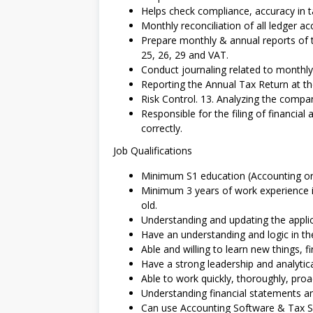
Helps check compliance, accuracy in ta
Monthly reconciliation of all ledger ac
Prepare monthly & annual reports of t
25, 26, 29 and VAT.
Conduct journaling related to monthly
Reporting the Annual Tax Return at t
Risk Control. 13. Analyzing the compan
Responsible for the filing of financia
correctly.
Job Qualifications
Minimum S1 education (Accounting or
Minimum 3 years of work experience 
old.
Understanding and updating the applic
Have an understanding and logic in t
Able and willing to learn new things, 
Have a strong leadership and analytical
Able to work quickly, thoroughly, proac
Understanding financial statements an
Can use Accounting Software & Tax Sof