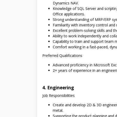
Dynamics NAV.
Knowledge of SQL Server and scripting
Office applications.
Strong understanding of MRP/ERP sys
Familiarity with inventory control and
Excellent problem-solving skills and the
Ability to work independently and coll
Capability to train and support team 
Comfort working in a fast-paced, dyn
Preferred Qualifications
Advanced proficiency in Microsoft Exc
2+ years of experience in an enginee
4. Engineering
Job Responsibilities
Create and develop 2D & 3D engineer
metal.
Supporting the product planning and 