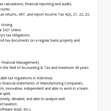
x calculations, financial reporting and audits.
counts.
ax returns, VAT, and report Income Tax 4(2), 21, 22, 23,
 closing.
he DGT online.
y’s tax obligations.
l and tax documents on a regular basis properly and
 Financial Management).
in the field of Accounting & Tax and maximum 40 years
able tax regulations in Indonesia.
he financial statements of Manufacturing Companies.
firm, innovative, independent and able to work in a team.
 spirit.
tively, detailed, and able to analyze well.
d taxation.
tware (espt, etc.).