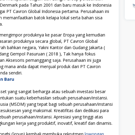
di Denmark pada Tahun 2001 dan baru masuk ke Indonesia
ai PT Cavron Global Indonesia pertama. Perusahaan ini
 memanfaatkan batok kelapa lokal serta bahan sisa
a.
l mengimpor produknya ke pasar Eropa yang kemudian
aran produknya secara global, PT Cavron Global
erah bahkan negara, Yakni Kantor dan Gudang Jakarta (
Gudang Gempol Pasuruan ( 2018 ), Tak hanya fokus
 dan Aksesoris pemanggang saja. Perusahaan ini juga
ng mana anda dapat menjual produk dari PT Cavron
da sendiri.
an Baru
t yang sangat berharga atau sebuah investasi besar
tukan suatu keberhasilan sebuah perusahaan/instansi.
ia (MSDM) yang tepat bagi sebuah perusahaan/instansi
uksesan yang maksimal. Kreatifitas dan dedikasi para
ebuah perusahaan/instansi. Apresiasi yang tinggi atas
ngan kerja yang produktif, inovatif, kreatif dan dinamis.
 (Longhi Group) kembali membuka rekrutmen
lowongan