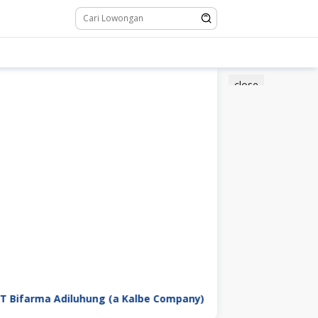
close
iluhung (a Kalbe Company)
PT Garuda Daya Pratama 