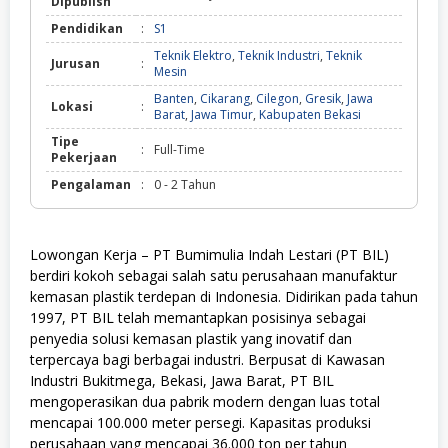
Dipublish
Pendidikan
:
S1
Teknik Elektro
,
Teknik Industri
,
Teknik
Jurusan
:
Mesin
Banten
,
Cikarang
,
Cilegon
,
Gresik
,
Jawa
Lokasi
:
Barat
,
Jawa Timur
,
Kabupaten Bekasi
Tipe
:
Full-Time
Pekerjaan
Pengalaman
:
0 - 2 Tahun
Lowongan Kerja – PT Bumimulia Indah Lestari (PT BIL)
berdiri kokoh sebagai salah satu perusahaan manufaktur
kemasan plastik terdepan di Indonesia. Didirikan pada tahun
1997, PT BIL telah memantapkan posisinya sebagai
penyedia solusi kemasan plastik yang inovatif dan
terpercaya bagi berbagai industri. Berpusat di Kawasan
Industri Bukitmega, Bekasi, Jawa Barat, PT BIL
mengoperasikan dua pabrik modern dengan luas total
mencapai 100.000 meter persegi. Kapasitas produksi
perusahaan yang mencapai 36.000 ton per tahun