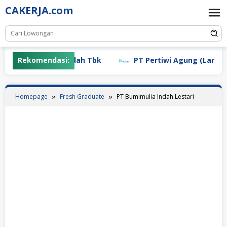
Skip
CAKERJA.com
to
content
PT Mayora Indah Tbk
Rekomendasi:
PT Pertiwi Agung (Landson)
Homepage
Fresh Graduate
PT Bumimulia Indah Lestari