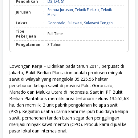
Pendidikan
:
D3
,
D4
,
S1
Semua Jurusan
,
Teknik Elektro
,
Teknik
Jurusan
:
Mesin
Lokasi
:
Gorontalo
,
Sulawesi
,
Sulawesi Tengah
Tipe
:
Full Time
Pekerjaan
Pengalaman
:
3 Tahun
Lowongan Kerja – Didirikan pada tahun 2011, berpusat di
Jakarta, Bukit Berlian Plantation adalah produsen minyak
sawit di wilayah yang mengelola 35.225,56 hektar
perkebunan kelapa sawit di provinsi Palu, Gorontalo,
Manado dan Maluku Utara di Indonesia. Saat ini PT Bukit
Berlian Plantations memiliki area tertanam seluas 13.552,63
ha, dan memiliki 2 unit pabrik pengolahan kelapa sawit
(PKS). Kegiatan usaha utama kami meliputi budidaya kelapa
sawit, pemanenan tandan buah segar dan penggilingan
menjadi minyak sawit mentah (CPO). Produk kami dijual ke
pasar lokal dan internasional.