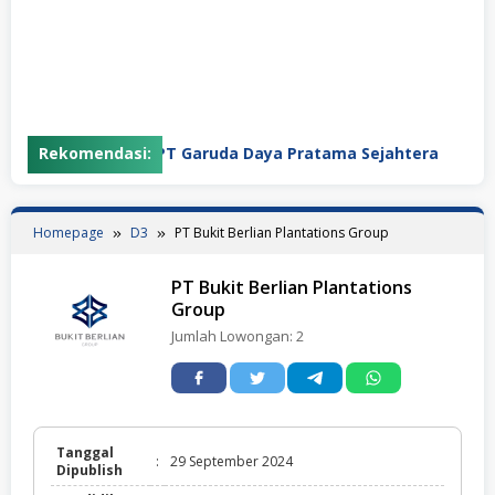
Rekomendasi:
PT Garuda Daya Pratama Sejahtera
P
Homepage
D3
PT Bukit Berlian Plantations Group
PT Bukit Berlian Plantations
Group
Jumlah Lowongan:
2
Tanggal
:
29 September 2024
Dipublish