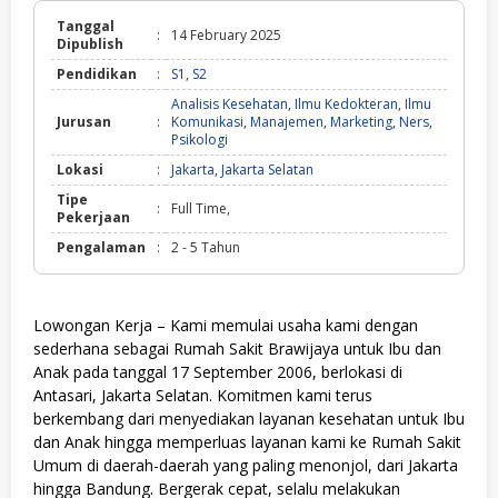
Tanggal
:
14 February 2025
Dipublish
Pendidikan
:
S1
,
S2
Analisis Kesehatan
,
Ilmu Kedokteran
,
Ilmu
Jurusan
:
Komunikasi
,
Manajemen
,
Marketing
,
Ners
,
Psikologi
Lokasi
:
Jakarta
,
Jakarta Selatan
Tipe
:
Full Time,
Pekerjaan
Pengalaman
:
2 - 5 Tahun
Lowongan Kerja – Kami memulai usaha kami dengan
sederhana sebagai Rumah Sakit Brawijaya untuk Ibu dan
Anak pada tanggal 17 September 2006, berlokasi di
Antasari, Jakarta Selatan. Komitmen kami terus
berkembang dari menyediakan layanan kesehatan untuk Ibu
dan Anak hingga memperluas layanan kami ke Rumah Sakit
Umum di daerah-daerah yang paling menonjol, dari Jakarta
hingga Bandung. Bergerak cepat, selalu melakukan