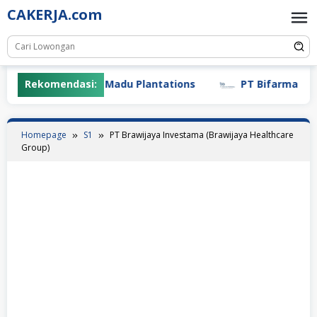
Skip
CAKERJA.com
to
content
PT Gunung Madu Plantations
Rekomendasi:
PT Bifarma Adiluhu
Homepage
S1
PT Brawijaya Investama (Brawijaya Healthcare
Group)