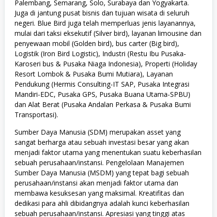
Palembang, Semarang, Solo, Surabaya dan Yogyakarta.
Juga di jantung pusat bisnis dan tujuan wisata di seluruh
negeri. Blue Bird juga telah memperluas jenis layanannya,
mulai dari taksi eksekutif (Silver bird), layanan limousine dan
penyewaan mobil (Golden bird), bus carter (Big bird),
Logistik (Iron Bird Logistic), Industri (Restu Ibu Pusaka-
Karoseri bus & Pusaka Niaga Indonesia), Properti (Holiday
Resort Lombok & Pusaka Bumi Mutiara), Layanan
Pendukung (Hermis Consulting-IT SAP, Pusaka Integrasi
Mandiri-EDC, Pusaka GPS, Pusaka Buana Utama-SPBU)
dan Alat Berat (Pusaka Andalan Perkasa & Pusaka Bumi
Transportasi).
Sumber Daya Manusia (SDM) merupakan asset yang
sangat berharga atau sebuah investasi besar yang akan
menjadi faktor utama yang menentukan suatu keberhasilan
sebuah perusahaan/instansi. Pengelolaan Manajemen
Sumber Daya Manusia (MSDM) yang tepat bagi sebuah
perusahaan/instansi akan menjadi faktor utama dan
membawa kesuksesan yang maksimal. Kreatifitas dan
dedikasi para ahli dibidangnya adalah kunci keberhasilan
sebuah perusahaan/instansi. Apresiasi yang tinggi atas