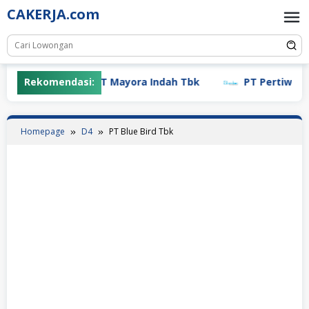
Skip
CAKERJA.com
to
content
Rekomendasi:
PT Mayora Indah Tbk
PT Pertiwi Agun
Homepage
D4
PT Blue Bird Tbk