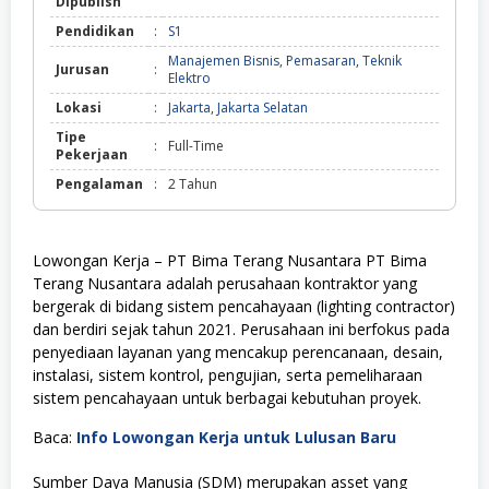
Dipublish
Pendidikan
:
S1
Manajemen Bisnis
,
Pemasaran
,
Teknik
Jurusan
:
Elektro
Lokasi
:
Jakarta
,
Jakarta Selatan
Tipe
:
Full-Time
Pekerjaan
Pengalaman
:
2 Tahun
Lowongan Kerja – PT Bima Terang Nusantara PT Bima
Terang Nusantara adalah perusahaan kontraktor yang
bergerak di bidang sistem pencahayaan (lighting contractor)
dan berdiri sejak tahun 2021. Perusahaan ini berfokus pada
penyediaan layanan yang mencakup perencanaan, desain,
instalasi, sistem kontrol, pengujian, serta pemeliharaan
sistem pencahayaan untuk berbagai kebutuhan proyek.
Baca:
Info Lowongan Kerja untuk Lulusan Baru
Sumber Daya Manusia (SDM) merupakan asset yang