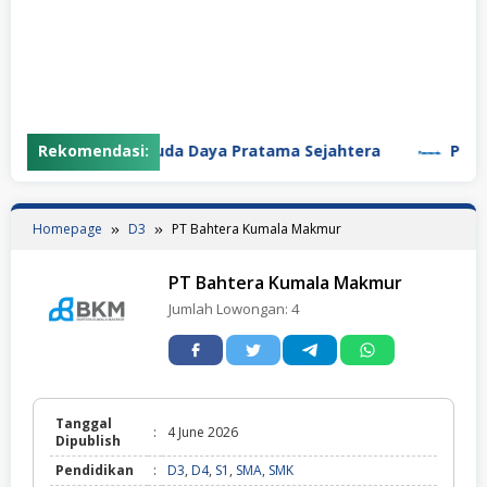
Rekomendasi:
PT Garuda Daya Pratama Sejahtera
PT Panas
Homepage
D3
PT Bahtera Kumala Makmur
PT Bahtera Kumala Makmur
Jumlah Lowongan:
4
Tanggal
:
4 June 2026
Dipublish
Pendidikan
:
D3
,
D4
,
S1
,
SMA
,
SMK