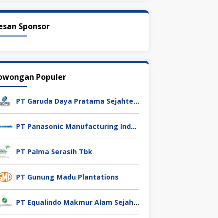
esan Sponsor
owongan Populer
PT Garuda Daya Pratama Sejahtera
PT Panasonic Manufacturing Indonesia
PT Palma Serasih Tbk
PT Gunung Madu Plantations
PT Equalindo Makmur Alam Sejahtera (Equalindo Group)