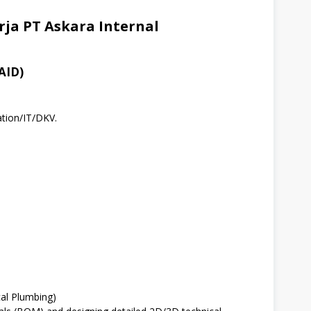
ja PT Askara Internal
PAID)
tion/IT/DKV.
cal Plumbing)