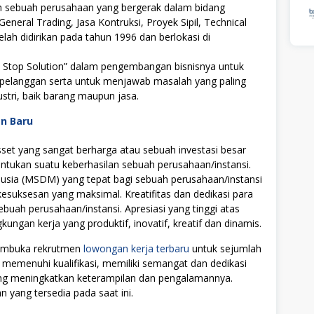
ah sebuah perusahaan yang bergerak dalam bidang
eral Trading, Jasa Kontruksi, Proyek Sipil, Technical
lah didirikan pada tahun 1996 dan berlokasi di
 Stop Solution” dalam pengembangan bisnisnya untuk
a pelanggan serta untuk menjawab masalah yang paling
tri, baik barang maupun jasa.
an Baru
t yang sangat berharga atau sebuah investasi besar
tukan suatu keberhasilan sebuah perusahaan/instansi.
ia (MSDM) yang tepat bagi sebuah perusahaan/instansi
uksesan yang maksimal. Kreatifitas dan dedikasi para
ebuah perusahaan/instansi. Apresiasi yang tinggi atas
ngan kerja yang produktif, inovatif, kreatif dan dinamis.
 membuka rekrutmen
lowongan kerja terbaru
untuk sejumlah
 memenuhi kualifikasi, memiliki semangat dan dedikasi
ang meningkatkan keterampilan dan pengalamannya.
n yang tersedia pada saat ini.