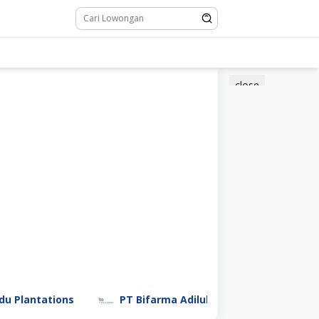
close
ions
PT Bifarma Adiluhung (a Kalbe Company)