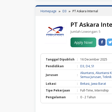
Homepage
D3
PT Askara Internal
PT Askara Int
Jumlah Lowongan:
5
Apply Now!
Tanggal Dipublish
:
16 December 2025
Pendidikan
:
D3
,
D4
,
S1
Akuntansi
,
Akuntansi 
Jurusan
:
Semua Jurusan
,
Teknik
Lokasi
:
Bekasi
,
Jawa Barat
Tipe Pekerjaan
:
Full-Time, Internship
Pengalaman
:
0 - 2 Tahun