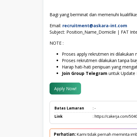
Bagi yang berminat dan memenuhi kualifikasi
Email:
recruitment@askara-int.com
Subject: Position_Name_Domicile | FAT In
NOTE :
Proses apply rekrutmen ini dilakukan m
Proses rekrutmen dilakukan tanpa bi
Harap hati-hati penipuan yang menga
Join Group Telegram
untuk Update 
Apply Now!
Batas Lamaran
: -
Link
: https://cakerja.com/504
Perhatian:
Kami tidak pernah meminta imb