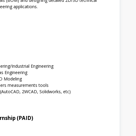
rials (BOM) and designing detailed 2D/3D technical
ering applications.
ring/Industrial Engineering
s Engineering
3D Modeling
others measurements tools
ng (AutoCAD, 2WCAD, Solidworks, etc)
rnship (PAID)