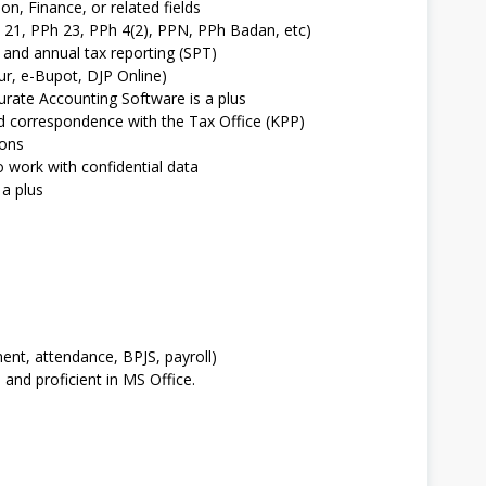
n, Finance, or related fields
h 21, PPh 23, PPh 4(2), PPN, PPh Badan, etc)
 and annual tax reporting (SPT)
ur, e-Bupot, DJP Online)
urate Accounting Software is a plus
and correspondence with the Tax Office (KPP)
ions
o work with confidential data
 a plus
ent, attendance, BPJS, payroll)
and proficient in MS Office.