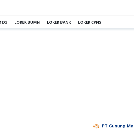
R D3
LOKER BUMN
LOKER BANK
LOKER CPNS
PT Gunung Madu Plantat