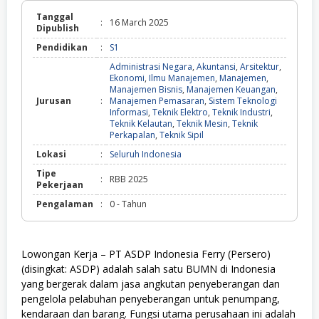
Tanggal
:
16 March 2025
Dipublish
Pendidikan
:
S1
Administrasi Negara
,
Akuntansi
,
Arsitektur
,
Ekonomi
,
Ilmu Manajemen
,
Manajemen
,
Manajemen Bisnis
,
Manajemen Keuangan
,
Jurusan
:
Manajemen Pemasaran
,
Sistem Teknologi
Informasi
,
Teknik Elektro
,
Teknik Industri
,
Teknik Kelautan
,
Teknik Mesin
,
Teknik
Perkapalan
,
Teknik Sipil
Lokasi
:
Seluruh Indonesia
Tipe
:
RBB 2025
Pekerjaan
Pengalaman
:
0 - Tahun
Lowongan Kerja – PT ASDP Indonesia Ferry (Persero)
(disingkat: ASDP) adalah salah satu BUMN di Indonesia
yang bergerak dalam jasa angkutan penyeberangan dan
pengelola pelabuhan penyeberangan untuk penumpang,
kendaraan dan barang. Fungsi utama perusahaan ini adalah