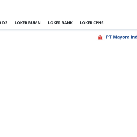
R D3
LOKER BUMN
LOKER BANK
LOKER CPNS
PT Mayora Indah