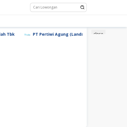
close
 Tbk
PT Pertiwi Agung (Landson)
PT Sebastian