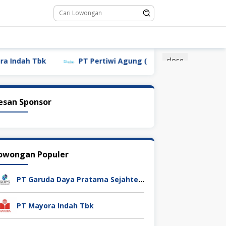
close
ah Tbk
PT Pertiwi Agung (Landson)
PT Sebasti
esan Sponsor
owongan Populer
PT Garuda Daya Pratama Sejahtera
PT Mayora Indah Tbk