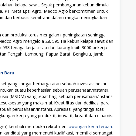
olahan kelapa sawit. Sejak pembangunan kebun dimulai
ya, PT Meta Epsi Agro, Medco Agro berkomitmen untuk
n dan berbasis kemitraan dalam rangka meningkatkan
 dan produksi terus mengalami peningkatan sehingga
Medco Agro mengelola 28. 595 Ha kebun kelapa sawit dan
n 938 tenaga kerja tetap dan kurang lebih 3000 pekerja
antan Tengah, Lampung, Papua Barat, Bengkulu, Jambi,
an Baru
t yang sangat berharga atau sebuah investasi besar
tukan suatu keberhasilan sebuah perusahaan/instansi.
ia (MSDM) yang tepat bagi sebuah perusahaan/instansi
uksesan yang maksimal. Kreatifitas dan dedikasi para
ebuah perusahaan/instansi. Apresiasi yang tinggi atas
ngan kerja yang produktif, inovatif, kreatif dan dinamis.
 Agro) kembali membuka rekrutmen
lowongan kerja terbaru
on kandidat yang memenuhi kualifikasi, memiliki semangat