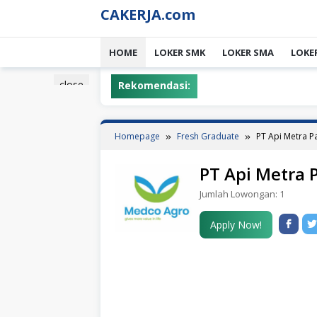
Skip
CAKERJA.com
to
content
HOME
LOKER SMK
LOKER SMA
LOKE
close
Rekomendasi:
Homepage
Fresh Graduate
PT Api Metra P
PT Api Metra 
Jumlah Lowongan:
1
Apply Now!