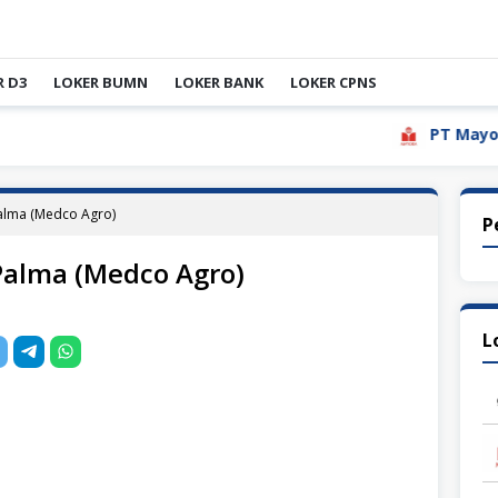
R D3
LOKER BUMN
LOKER BANK
LOKER CPNS
PT Mayora Ind
alma (Medco Agro)
P
Palma (Medco Agro)
L