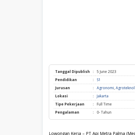
Tanggal Dipublish
:
5 June 2023
Pendidikan
:
S1
Jurusan
:
Agronomi
,
Agroteknol
Lokasi
:
Jakarta
Tipe Pekerjaan
:
Full Time
Pengalaman
:
0- Tahun
Lowongan Kerja – PT Api Metra Palma (Me