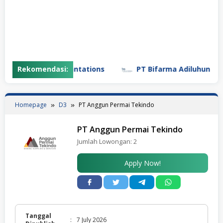
unung Madu Plantations
Rekomendasi:
PT Bifarma Adiluhung (a Ka
Homepage
D3
PT Anggun Permai Tekindo
PT Anggun Permai Tekindo
Jumlah Lowongan:
2
Apply Now!
Tanggal
:
7 July 2026