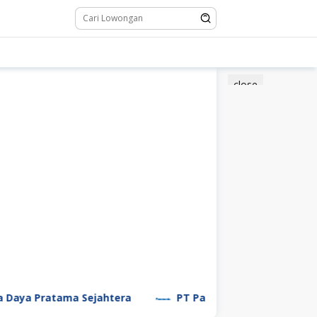
close
 Pratama Sejahtera
PT Panasonic Manufacturing Ind