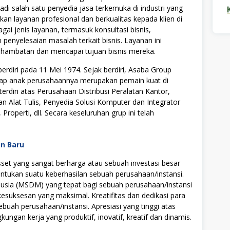
adi salah satu penyedia jasa terkemuka di industri yang
n layanan profesional dan berkualitas kepada klien di
ai jenis layanan, termasuk konsultasi bisnis,
penyelesaian masalah terkait bisnis. Layanan ini
 hambatan dan mencapai tujuan bisnis mereka.
rdiri pada 11 Mei 1974. Sejak berdiri, Asaba Group
tiap anak perusahaannya merupakan pemain kuat di
rdiri atas Perusahaan Distribusi Peralatan Kantor,
alan Alat Tulis, Penyedia Solusi Komputer dan Integrator
Properti, dll. Secara keseluruhan grup ini telah
an Baru
t yang sangat berharga atau sebuah investasi besar
tukan suatu keberhasilan sebuah perusahaan/instansi.
ia (MSDM) yang tepat bagi sebuah perusahaan/instansi
uksesan yang maksimal. Kreatifitas dan dedikasi para
ebuah perusahaan/instansi. Apresiasi yang tinggi atas
ngan kerja yang produktif, inovatif, kreatif dan dinamis.