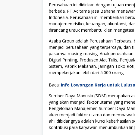
Perusahaan ini didirikan dengan tujuan menj
berbeda. PT Aditama Jasa Bahana menawarka
Indonesia. Perusahaan ini memberikan berbag
manajemen risiko, keuangan, akuntansi, dan 
dirancang untuk membantu klien mengatasi
Asaba Group adalah Perusahaan Terbatas, be
menjadi perusahaan yang terpercaya, dan 
pasarnya masing-masing. Anak perusahaan te
Digital Printing, Produsen Alat Tulis, Penju
Sistem, Pabrik Makanan, Jaringan Toko Roti, 
mempekerjakan lebih dari 5.000 orang.
Baca:
Info Lowongan Kerja untuk Lulus
Sumber Daya Manusia (SDM) merupakan asse
yang akan menjadi faktor utama yang menen
Pengelolaan Manajemen Sumber Daya Manus
akan menjadi faktor utama dan membawa kes
ahli dibidangnya adalah kunci keberhasilan s
kontribusi para karyawan menumbuhkan lingku