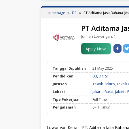
Homepage
D3
PT Aditama Jasa Bahana (A
PT Aditama Ja
Jumlah Lowongan:
1
Apply Now!
Tanggal Dipublish
:
21 May 2025
Pendidikan
:
D3
,
D4
,
S1
Jurusan
:
Teknik Elektro
,
Teknik 
Lokasi
:
Jakarta Barat
,
Jakarta 
Tipe Pekerjaan
:
Full Time
Pengalaman
:
0 - 1 Tahun
Lowongan Kerja – PT. Aditama Jasa Bahana 