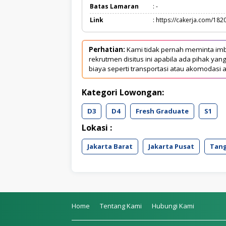
Batas Lamaran
: -
Link
: https://cakerja.com/182
Perhatian:
Kami tidak pernah meminta imb
rekrutmen disitus ini apabila ada pihak 
biaya seperti transportasi atau akomodasi a
Kategori Lowongan:
D3
D4
Fresh Graduate
S1
Lokasi :
Jakarta Barat
Jakarta Pusat
Tan
Home
Tentang Kami
Hubungi Kami