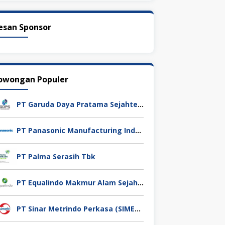
esan Sponsor
owongan Populer
PT Garuda Daya Pratama Sejahtera
PT Panasonic Manufacturing Indonesia
PT Palma Serasih Tbk
PT Equalindo Makmur Alam Sejahtera (Equalindo Group)
PT Sinar Metrindo Perkasa (SIMETRI)