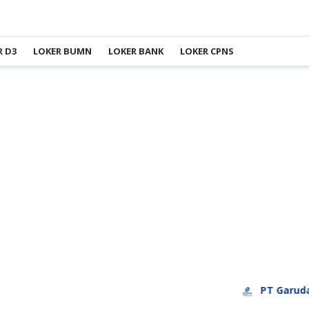
R D3
LOKER BUMN
LOKER BANK
LOKER CPNS
PT Garuda Daya