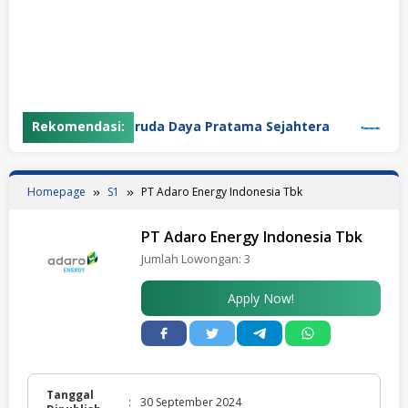
Rekomendasi:
PT Garuda Daya Pratama Sejahtera
PT Pana
Homepage
S1
PT Adaro Energy Indonesia Tbk
PT Adaro Energy Indonesia Tbk
Jumlah Lowongan:
3
Apply Now!
Tanggal
:
30 September 2024