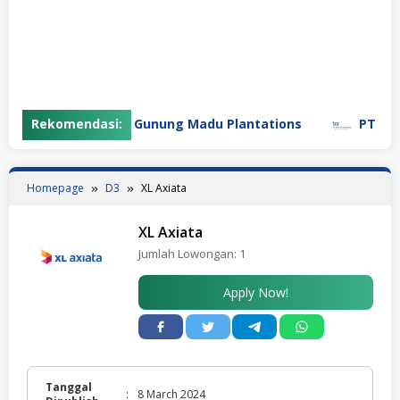
Rekomendasi:
PT Gunung Madu Plantations
PT Bifar
Homepage
D3
XL Axiata
XL Axiata
Jumlah Lowongan:
1
Apply Now!
Tanggal
:
8 March 2024