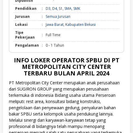
Dipublish
Pendidikan
:
D3
,
D4
,
S1
,
SMA
,
SMK
Jurusan
:
Semua Jurusan
Lokasi
:
Jawa Barat
,
Kabupaten Bekasi
Tipe
:
Full Time
Pekerjaan
Pengalaman
:
0 - 1 Tahun
INFO LOKER OPERATOR SPBU DI PT
METROPOLITAN CITY CENTER
TERBARU BULAN APRIL 2024
PT Metropolitan City Center
merupakan anak perusahaan
dari SUGIRON GROUP yang merupakan perusahaan
terkemuka di indonesia Bidang usaha utama Perseroan
meliputi: rest area, konsultasi bidang konstruksi,
pengelolaan dan penyewaan gedung, penyaluran bahan
bakar SPBU serta kelompok usaha pendukung lainnya.
Melalui sinergi dari karyawan-karyawan tetap yang
profesional di bidangnya telah mampu menopang
perseroan menjadi salah satu perusahaan yang terkemuka.