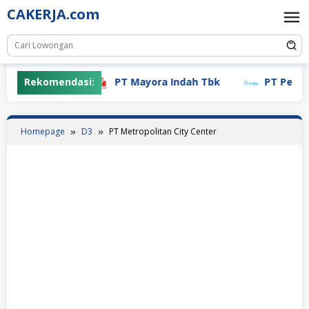
Skip
CAKERJA.com
to
content
Rekomendasi:
PT Mayora Indah Tbk
PT Pertiwi
Homepage
D3
PT Metropolitan City Center