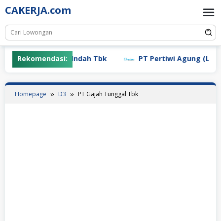
Skip
CAKERJA.com
to
content
Rekomendasi:
PT Mayora Indah Tbk
PT Pertiwi Agung (Landso
Homepage
D3
PT Gajah Tunggal Tbk