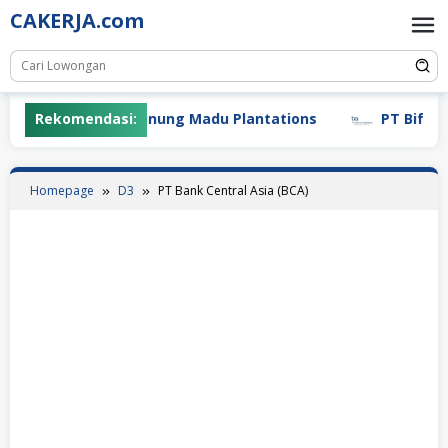
Skip
CAKERJA.com
to
content
Rekomendasi:
PT Gunung Madu Plantations
PT Bifarma 
Homepage
D3
PT Bank Central Asia (BCA)