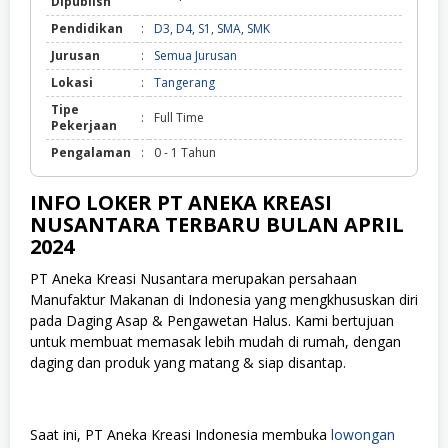
Dipublish
Pendidikan
:
D3
,
D4
,
S1
,
SMA
,
SMK
Jurusan
:
Semua Jurusan
Lokasi
:
Tangerang
Tipe
:
Full Time
Pekerjaan
Pengalaman
:
0 - 1 Tahun
INFO LOKER PT ANEKA KREASI
NUSANTARA TERBARU BULAN APRIL
2024
PT Aneka Kreasi Nusantara
merupakan persahaan
Manufaktur Makanan di Indonesia yang mengkhususkan diri
pada Daging Asap & Pengawetan Halus. Kami bertujuan
untuk membuat memasak lebih mudah di rumah, dengan
daging dan produk yang matang & siap disantap.
Saat ini,
PT Aneka Kreasi Indonesia
membuka
lowongan