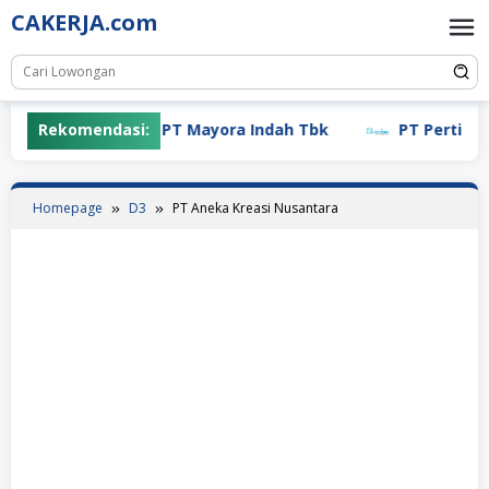
Skip
CAKERJA.com
to
content
Rekomendasi:
PT Mayora Indah Tbk
PT Pertiwi Ag
Homepage
D3
PT Aneka Kreasi Nusantara