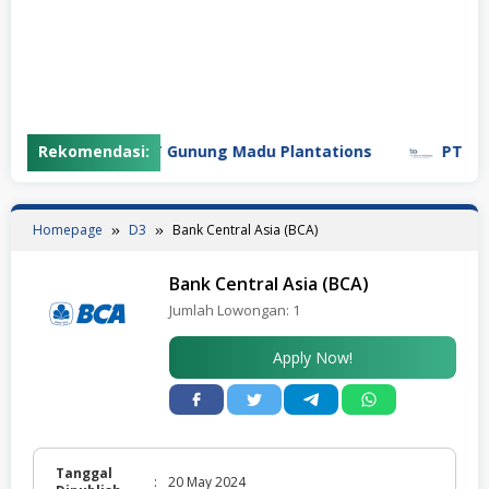
Rekomendasi:
PT Gunung Madu Plantations
PT Bifar
Homepage
D3
Bank Central Asia (BCA)
Bank Central Asia (BCA)
Jumlah Lowongan:
1
Apply Now!
Tanggal
:
20 May 2024