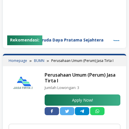
Rekomendasi:
PT Garuda Daya Pratama Sejahtera
PT Pana
Homepage
BUMN
Perusahaan Umum (Perum) Jasa Tirta I
Perusahaan Umum (Perum) Jasa
Tirta I
Jumlah Lowongan:
3
Apply Now!