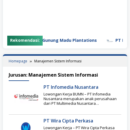
Rekomendasi:
PT Gunung Madu Plantations
PT Bifar
Homepage
Manajemen Sistem Informasi
Jurusan:
Manajemen Sistem Informasi
PT Infomedia Nusantara
Lowongan Kerja BUMN – PT Infomedia
Nusantara merupakan anak perusahaan
dari PT Multimedia Nusantara
(TelkomMetra), bagian dari Telkom Group,
yang
PT Wira Cipta Perkasa
Lowongan Kerja – PT Wira Cipta Perkasa