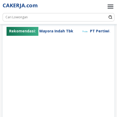
Skip
CAKERJA.com
to
content
Rekomendasi:
PT Mayora Indah Tbk
PT Pertiwi Agun