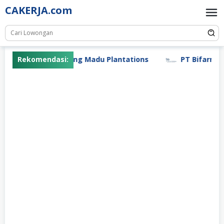
Skip
CAKERJA.com
to
content
Rekomendasi:
PT Gunung Madu Plantations
PT Bifarma A