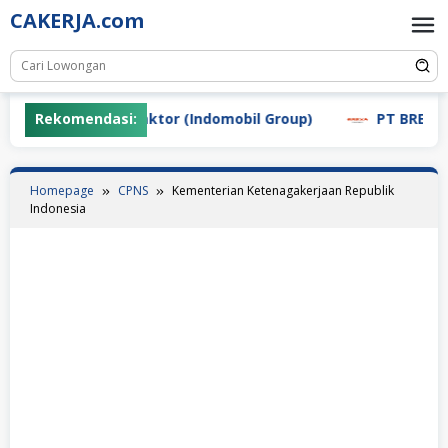
Skip
CAKERJA.com
to
content
T Indo Global Traktor (Indomobil Group)
Rekomendasi:
PT BREXA Ray
Homepage
CPNS
Kementerian Ketenagakerjaan Republik
Indonesia