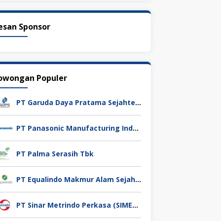
esan Sponsor
owongan Populer
PT Garuda Daya Pratama Sejahtera
PT Panasonic Manufacturing Indonesia
PT Palma Serasih Tbk
PT Equalindo Makmur Alam Sejahtera (Equalindo Group)
PT Sinar Metrindo Perkasa (SIMETRI)