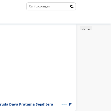
close
a Daya Pratama Sejahtera
PT Panasonic Manufacturi