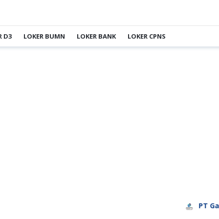
R D3
LOKER BUMN
LOKER BANK
LOKER CPNS
PT Garud